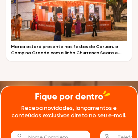
Marca estará presente nas festas de Caruaru e
Campina Grande com a linha Churrasco Seara e
experiências para o público A Seara, marca
reconhecida pela inovação e qualidade, será
patrocinadora do São João 2026 de Campina
Grande (PB) e Caruaru (PE), dois dos principais pólos
juninos do país. A edição deste ano marca a
renovação […]
Fique por dentro
Receba novidades, lançamentos e
conteúdos exclusivos direto no seu e-mail.
Nome Completo
Telefon