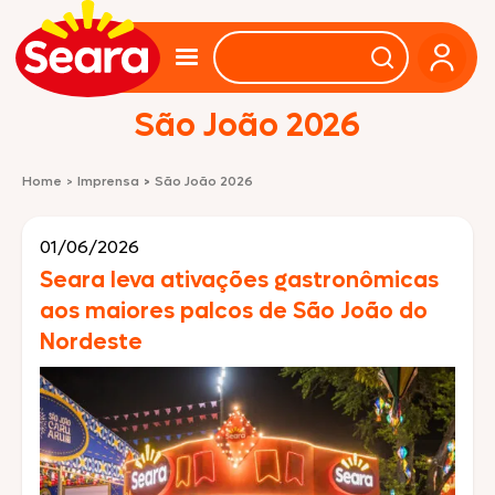
São João 2026
Home
>
Imprensa
>
São João 2026
01/06/2026
Seara leva ativações gastronômicas
aos maiores palcos de São João do
Nordeste