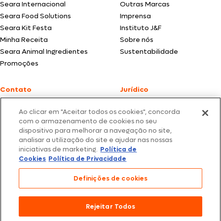
Seara Internacional
Outras Marcas
Seara Food Solutions
Imprensa
Seara Kit Festa
Instituto J&F
Minha Receita
Sobre nós
Seara Animal Ingredientes
Sustentabilidade
Promoções
Contato
Jurídico
Fale Conosco
Política de cookies
Ao clicar em "Aceitar todos os cookies", concorda
SAC: +55 0800 047 2425
Política de privacidade
com o armazenamento de cookies no seu
dispositivo para melhorar a navegação no site,
Fotos meramente ilustrativas | Ofertas válidas enquanto durarem os
analisar a utilização do site e ajudar nas nossas
estoques dos nossos parceiros | Vendas sujeitas a análise e confirmação
iniciativas de marketing.
Política de
de dados.
Cookies
Política de Privacidade
Os preços, promoções e condições de pagamento são válidos
exclusivamente para compras efetuadas em nossos parceiros.
Todos os produtos estão sujeitos a disponibilidade de estoque.
Definições de cookies
SEARA – CNPJ: 02.914.460/0202-67 – Av. Marginal Direita do Tietê, 500,
São Paulo/SP – CEP 05.118-100
Rejeitar Todos
© 2026 Seara. Todos os direitos reservados