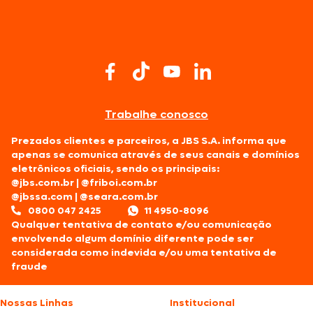
Trabalhe conosco
Prezados clientes e parceiros, a JBS S.A. informa que
apenas se comunica através de seus canais e domínios
eletrônicos oficiais, sendo os principais:
@jbs.com.br
|
@friboi.com.br
@jbssa.com
|
@seara.com.br
0800 047 2425
11 4950-8096
Qualquer tentativa de contato e/ou comunicação
envolvendo algum domínio diferente pode ser
considerada como indevida e/ou uma tentativa de
fraude
Nossas Linhas
Institucional