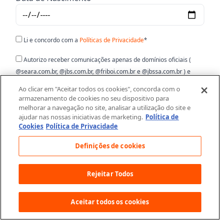
Li e concordo com a
Políticas de Privacidade
*
Autorizo receber comunicações apenas de domínios oficiais (
@seara.com.br, @jbs.com.br, @friboi.com.br e @jbssa.com.br ) e
concordo em reportar mensagens suspeitas.*
Ao clicar em "Aceitar todos os cookies", concorda com o
armazenamento de cookies no seu dispositivo para
Autorizo o uso da minha imagem e informações para fins
melhorar a navegação no site, analisar a utilização do site e
publicitários e para receber comunicações por e-mails, WhatsApp e
ajudar nas nossas iniciativas de marketing.
Política de
Cookies
Política de Privacidade
SMS com novidades, lançamentos e promoções da Seara.*
Definições de cookies
Enviar
Rejeitar Todos
Aceitar todos os cookies