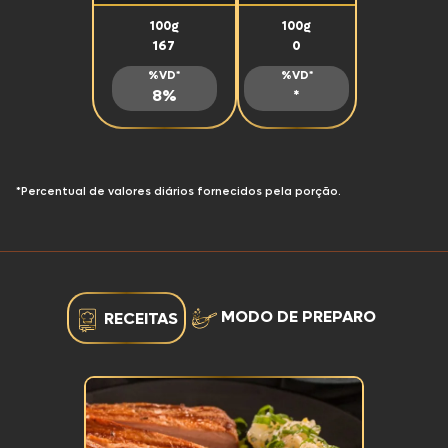
100g
100g
167
0
%VD*
%VD*
8%
*
*Percentual de valores diários fornecidos pela porção.
MODO DE PREPARO
RECEITAS