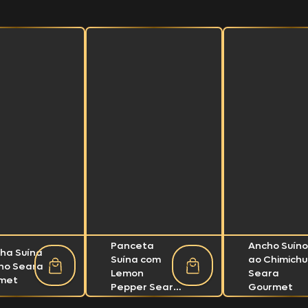
Panceta
Ancho Suín
nha Suína
Suína com
ao Chimichur
lho Seara
Lemon
Seara
met
Pepper Seara
Gourmet
Gourmet