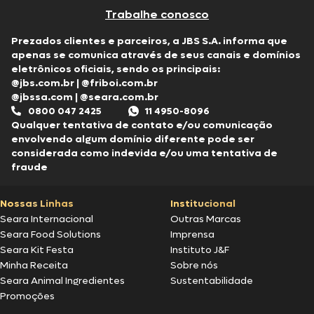
Trabalhe conosco
Prezados clientes e parceiros, a JBS S.A. informa que
apenas se comunica através de seus canais e domínios
eletrônicos oficiais, sendo os principais:
@jbs.com.br
|
@friboi.com.br
@jbssa.com
|
@seara.com.br
0800 047 2425
11 4950-8096
Qualquer tentativa de contato e/ou comunicação
envolvendo algum domínio diferente pode ser
considerada como indevida e/ou uma tentativa de
fraude
Nossas Linhas
Institucional
Seara Internacional
Outras Marcas
Seara Food Solutions
Imprensa
Seara Kit Festa
Instituto J&F
Minha Receita
Sobre nós
Seara Animal Ingredientes
Sustentabilidade
Promoções