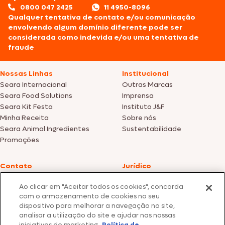
0800 047 2425
11 4950-8096
Qualquer tentativa de contato e/ou comunicação
envolvendo algum domínio diferente pode ser
considerada como indevida e/ou uma tentativa de
fraude
Nossas Linhas
Institucional
Seara Internacional
Outras Marcas
Seara Food Solutions
Imprensa
Seara Kit Festa
Instituto J&F
Minha Receita
Sobre nós
Seara Animal Ingredientes
Sustentabilidade
Promoções
Contato
Jurídico
Fale Conosco
Política de cookies
Ao clicar em "Aceitar todos os cookies", concorda
SAC: +55 0800 047 2425
Política de privacidade
com o armazenamento de cookies no seu
dispositivo para melhorar a navegação no site,
Fotos meramente ilustrativas | Ofertas válidas enquanto durarem os
analisar a utilização do site e ajudar nas nossas
estoques dos nossos parceiros | Vendas sujeitas a análise e confirmação
iniciativas de marketing.
Política de