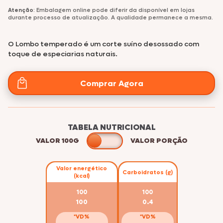
Atenção
: Embalagem online pode diferir da disponível em lojas
durante processo de atualização. A qualidade permanece a mesma.
O Lombo temperado é um corte suíno desossado com
toque de especiarias naturais.
Comprar Agora
TABELA NUTRICIONAL
VALOR 100G
VALOR PORÇÃO
Valor energético
Carboidratos (g)
(kcal)
100
100
100
0.4
*VD%
*VD%