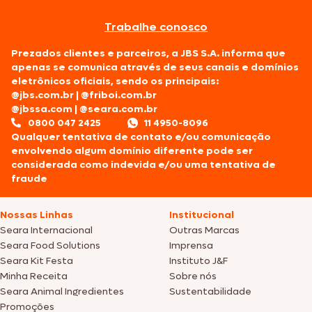
Trabalhe conosco
Prezados clientes e parceiros, a JBS S.A. informa que
apenas se comunica através de seus canais e domínios
eletrônicos oficiais, sendo os principais:
@jbs.com.br
|
@friboi.com.br
@jbssa.com
|
@seara.com.br
0800 047 2425
11 4950-8096
Qualquer tentativa de contato e/ou comunicação
envolvendo algum domínio diferente pode ser
considerada como indevida e/ou uma tentativa de
fraude
Nossas Linhas
Institucional
Seara Internacional
Outras Marcas
Seara Food Solutions
Imprensa
Seara Kit Festa
Instituto J&F
Minha Receita
Sobre nós
Seara Animal Ingredientes
Sustentabilidade
Promoções