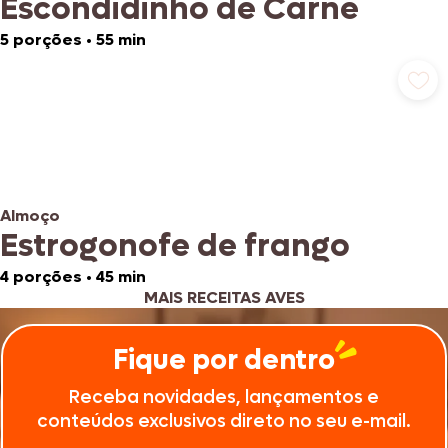
Escondidinho de Carne
5 porções
•
55 min
Almoço
Estrogonofe de frango
4 porções
•
45 min
MAIS RECEITAS AVES
Fique por dentro
Receba novidades, lançamentos e
conteúdos exclusivos direto no seu e-mail.