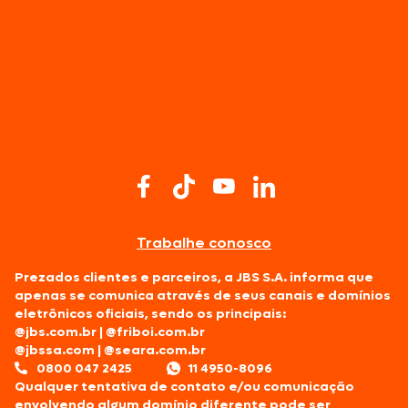
Trabalhe conosco
Prezados clientes e parceiros, a JBS S.A. informa que
apenas se comunica através de seus canais e domínios
eletrônicos oficiais, sendo os principais:
@jbs.com.br
|
@friboi.com.br
@jbssa.com
|
@seara.com.br
0800 047 2425
11 4950-8096
Qualquer tentativa de contato e/ou comunicação
envolvendo algum domínio diferente pode ser