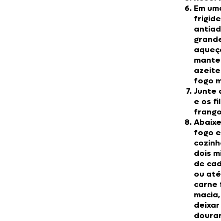
Em um
frigide
antia
grande
aqueç
mantei
azeit
fogo m
Junte 
e os fi
frango
Abaixe
fogo e
cozinh
dois m
de cad
ou até
carne 
macia,
deixar
dourar