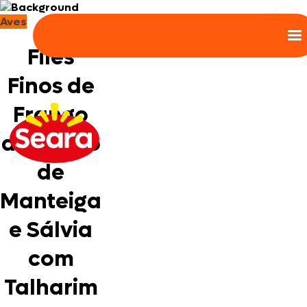
Aves
Filés
Finos de
Frango
ao Molho
de
Manteiga
e Sálvia
com
Talharim