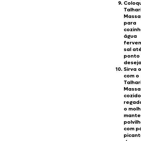
Coloq
Talhar
Massa
para
cozinh
água
ferve
sal at
ponto
desej
Sirva o
com o
Talhar
Massa
cozido
regad
o molh
mante
polvil
com p
picant