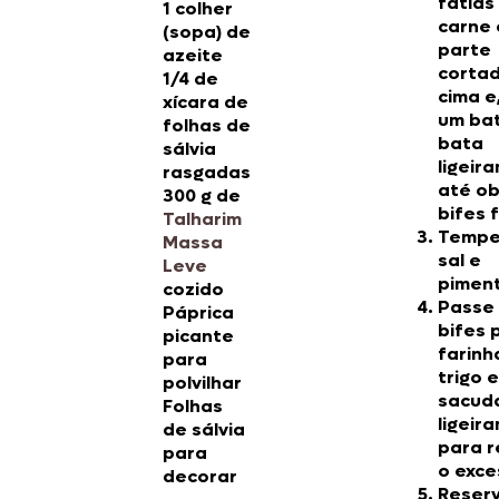
fatias
1 colher
carne
(sopa) de
parte
azeite
corta
1/4 de
cima e
xícara de
um ba
folhas de
bata
sálvia
ligeir
rasgadas
até ob
300 g de
bifes f
Talharim
Tempe
Massa
sal e
Leve
pimen
cozido
Passe
Páprica
bifes 
picante
farinh
para
trigo e
polvilhar
sacud
Folhas
ligeir
de sálvia
para r
para
o exce
decorar
Reserv