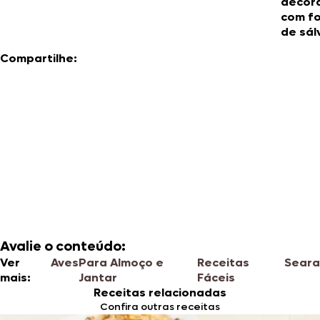
decor
com fo
de sál
Compartilhe:
Avalie o conteúdo:
Ver
Aves
Para Almoço e
Receitas
Seara
mais:
Jantar
Fáceis
Receitas relacionadas
Confira outras receitas