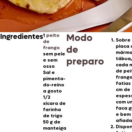
Modo
Ingredientes
1
peito
Sobre
de
placa 
de
frango
mármo
sem pele
preparo
tábua,
e sem
cada 
osso
de pei
Sal e
frang
pimenta-
fatias
do-reino
cm de
a gosto
espes
1/2
com u
xícara de
faca 
farinha
e bem
de trigo
afiada
50 g de
Dispo
manteiga