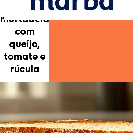
de
mortadela
com
queijo,
tomate e
rúcula