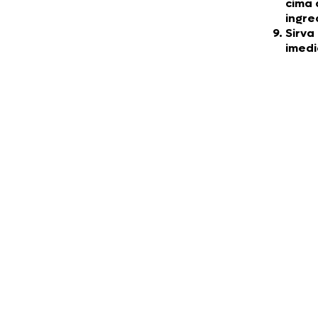
cima 
ingre
Sirva
imed