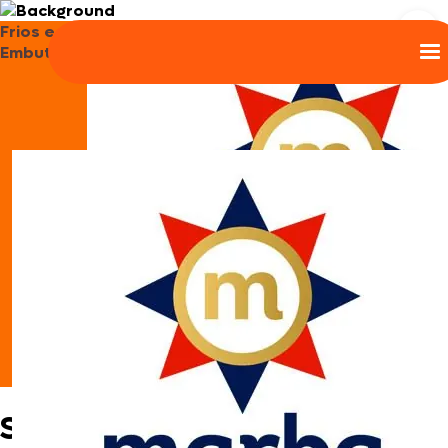
Frios e
Embutidos
Sanduíche