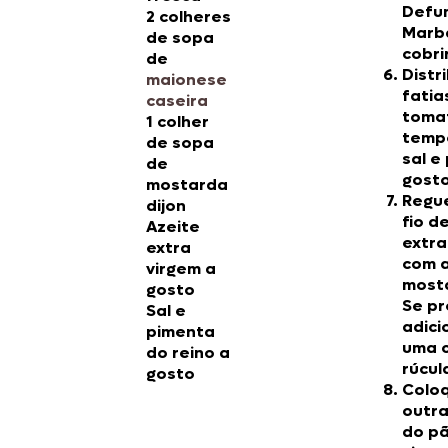
Defu
2 colheres
Marb
de sopa
cobrir
de
Distr
maionese
fatia
caseira
toma
1 colher
temp
de sopa
sal e
de
gosto
mostarda
Regu
dijon
fio d
Azeite
extra
extra
com 
virgem a
mosta
gosto
Se pr
Sal e
adici
pimenta
uma 
do reino a
rúcul
gosto
Colo
outr
do pã