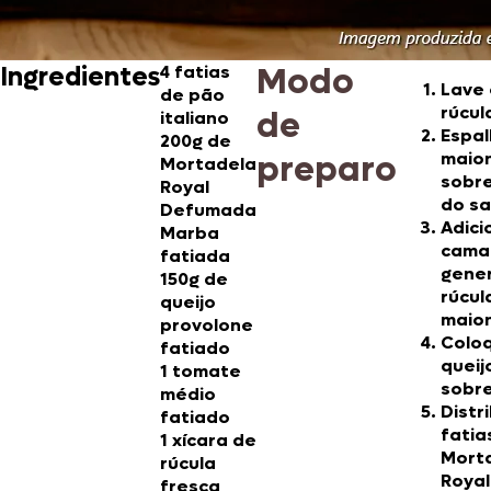
Modo
Ingredientes
4 fatias
Lave 
de pão
rúcul
de
italiano
Espal
200g de
preparo
maio
Mortadela
sobre
Royal
do sa
Defumada
Adici
Marba
cama
fatiada
gene
150g de
rúcul
queijo
maio
provolone
Colo
fatiado
queij
1 tomate
sobre
médio
Distr
fatiado
fatia
1 xícara de
Mort
rúcula
Royal
fresca