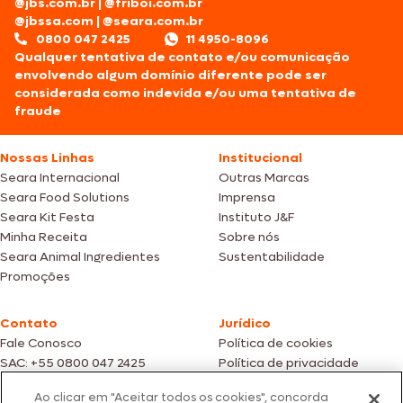
@jbs.com.br
|
@friboi.com.br
@jbssa.com
|
@seara.com.br
0800 047 2425
11 4950-8096
Qualquer tentativa de contato e/ou comunicação
envolvendo algum domínio diferente pode ser
considerada como indevida e/ou uma tentativa de
fraude
Nossas Linhas
Institucional
Seara Internacional
Outras Marcas
Seara Food Solutions
Imprensa
Seara Kit Festa
Instituto J&F
Minha Receita
Sobre nós
Seara Animal Ingredientes
Sustentabilidade
Promoções
Contato
Jurídico
Fale Conosco
Política de cookies
SAC: +55 0800 047 2425
Política de privacidade
Ao clicar em "Aceitar todos os cookies", concorda