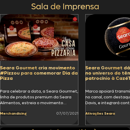
Sala de Imprensa
Seara Gourmet cria movimento
Seara Gourmet dá
#Pizzou para comemorar Dia da
no universo do tê
Pizza
patrocínio à Cazé
Para celebrar a data, a Seara Gourmet,
Marca apoiará transmi
linha de produtos premium da Seara
no canal, com destaq
Alimentos, estreia o movimento
Davis, e integrará con
#Pizzou e lança campanha com…
no hub digital…
07/07/2021
Merchandising
Ativações Seara