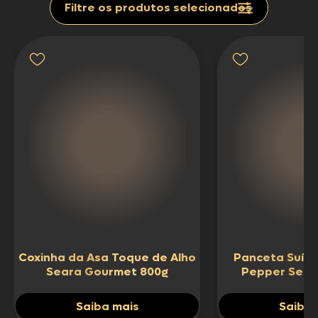
Filtre os produtos selecionados
Abrir lista de prateleiras
Coxinha da Asa Toque de Alho
Panceta Suín
Seara Gourmet 800g
Pepper Sear
Saiba mais
Saiba 