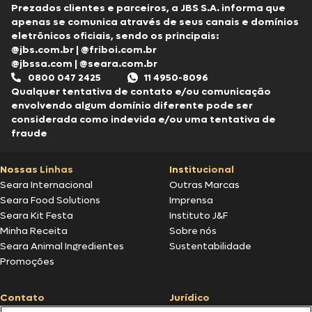
Prezados clientes e parceiros, a JBS S.A. informa que
apenas se comunica através de seus canais e domínios
eletrônicos oficiais, sendo os principais:
@jbs.com.br
|
@friboi.com.br
@jbssa.com
|
@seara.com.br
0800 047 2425
11 4950-8096
Qualquer tentativa de contato e/ou comunicação
envolvendo algum domínio diferente pode ser
considerada como indevida e/ou uma tentativa de
fraude
Nossas Linhas
Institucional
Seara Internacional
Outras Marcas
Seara Food Solutions
Imprensa
Seara Kit Festa
Instituto J&F
Minha Receita
Sobre nós
Seara Animal Ingredientes
Sustentabilidade
Promoções
Contato
Jurídico