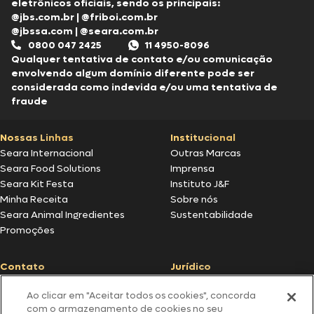
eletrônicos oficiais, sendo os principais:
@jbs.com.br
|
@friboi.com.br
@jbssa.com
|
@seara.com.br
0800 047 2425
11 4950-8096
Qualquer tentativa de contato e/ou comunicação
envolvendo algum domínio diferente pode ser
considerada como indevida e/ou uma tentativa de
fraude
Nossas Linhas
Institucional
Seara Internacional
Outras Marcas
Seara Food Solutions
Imprensa
Seara Kit Festa
Instituto J&F
Minha Receita
Sobre nós
Seara Animal Ingredientes
Sustentabilidade
Promoções
Contato
Jurídico
Fale Conosco
Política de cookies
Ao clicar em "Aceitar todos os cookies", concorda
SAC: +55 0800 047 2425
Política de privacidade
com o armazenamento de cookies no seu