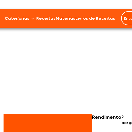
Categorias
Receitas
Matérias
Livros de Receitas
Bovinos
Cordeiro
Carnes Suínas
Aves
Frios e Embutidos
Peixes e Frutos do Mar
Rendimento
2
porç
100% Vegetal