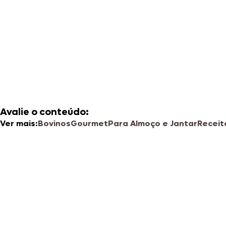
Avalie o conteúdo:
Ver mais:
Bovinos
Gourmet
Para Almoço e Jantar
Receit