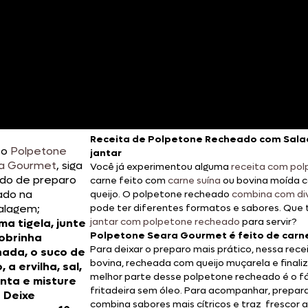
Receita de Polpetone Recheado com Sala
 o
Polpetone
jantar
a Gourmet
, siga
Você já experimentou alguma
receita com po
do de preparo
carne feito com
carne suína
ou bovina moída c
ado na
queijo. O polpetone recheado
combina com d
lagem;
pode ter diferentes formatos e sabores. Que t
jantar com polpetone recheado
para servir?
ma tigela, junte
Polpetone Seara Gourmet é feito de carn
obrinha
Para deixar o preparo mais prático, nessa rec
nada, o suco de
bovina, recheada com queijo muçarela e final
, a ervilha, sal,
melhor parte desse polpetone recheado é o fáci
nta e misture
fritadeira sem óleo. Para acompanhar, prepa
 Deixe
combina sabores mais cítricos e traz frescor a