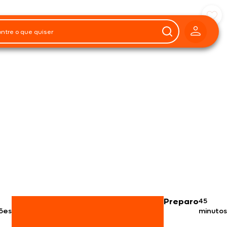
Preparo
45
ões
minutos