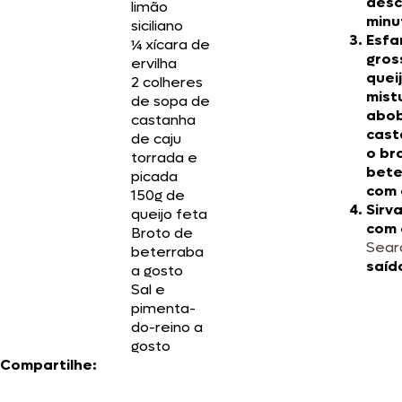
desc
limão
minu
siciliano
Esfa
¼ xícara de
gros
ervilha
quei
2 colheres
mist
de sopa de
abob
castanha
cast
de caju
o br
torrada e
bete
picada
com 
150g de
Sirv
queijo feta
com
Broto de
Sear
beterraba
saíd
a gosto
Sal e
pimenta-
do-reino a
gosto
Compartilhe: