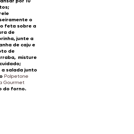
ansar por 10
tos;
rele
seiramente o
jo feta sobre a
ura de
rinha, junte a
anha de caju e
oto de
rraba, misture
cuidado;
a a salada junto
 o
Polpetone
a Gourmet
o do forno.