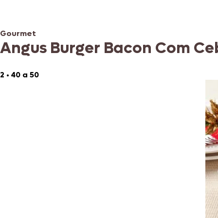
Gourmet
Angus Burger Bacon Com Ce
2
•
40 a 50