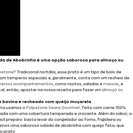
da de Abobrinha é uma opção saborosa para almoço ou
lpetone
? Tradicional na Itália, esse prato é um tipo de bolo de
om temperos especiais e, geralmente, conta com um recheio de
iversos acompanhamentos
, como risotos, saladas e
massas
, e
al, então, apostar na nossa receita para fazer um
almoço ou
e bovina e recheado com queijo muçarela
eita usamos o
Polpetone Seara Gourmet,
feito com carne 100%
izada com uma cobertura temperada e crocante. Além do sabor, a
l preparo: basta levar do congelador ao forno, frigideira ou
ramos uma saborosa salada de abobrinha com queijo feta, que
o prato.