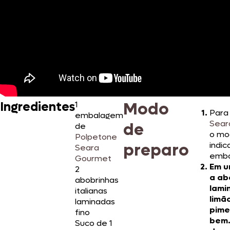
Modo
Ingredientes
1
Para
embalagem
Sear
de
de
o mo
Polpetone
preparo
indic
Seara
emba
Gourmet
Em u
2
a ab
abobrinhas
lami
italianas
limão
laminadas
pime
fino
bem.
Suco de 1