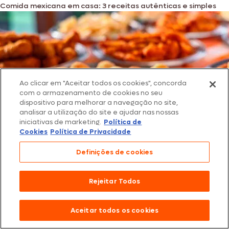
Comida mexicana em casa: 3 receitas autênticas e simples
Ao clicar em "Aceitar todos os cookies", concorda
com o armazenamento de cookies no seu
dispositivo para melhorar a navegação no site,
analisar a utilização do site e ajudar nas nossas
iniciativas de marketing.
Política de
Cookies
Política de Privacidade
Definições de cookies
31/01/2025
Dicas de Cozinha
Petiscos de boteco: os melhores para reunir os amigos
Rejeitar Todos
Aceitar todos os cookies