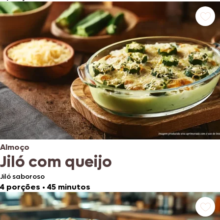
Almoço
Jiló com queijo
Jiló saboroso
4 porções
•
45 minutos