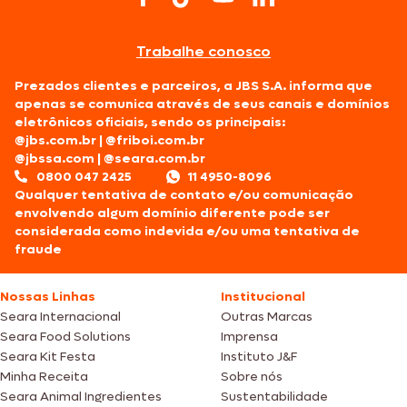
Trabalhe conosco
Prezados clientes e parceiros, a JBS S.A. informa que
apenas se comunica através de seus canais e domínios
eletrônicos oficiais, sendo os principais:
@jbs.com.br
|
@friboi.com.br
@jbssa.com
|
@seara.com.br
0800 047 2425
11 4950-8096
Qualquer tentativa de contato e/ou comunicação
envolvendo algum domínio diferente pode ser
considerada como indevida e/ou uma tentativa de
fraude
Nossas Linhas
Institucional
Seara Internacional
Outras Marcas
Seara Food Solutions
Imprensa
Seara Kit Festa
Instituto J&F
Minha Receita
Sobre nós
Seara Animal Ingredientes
Sustentabilidade