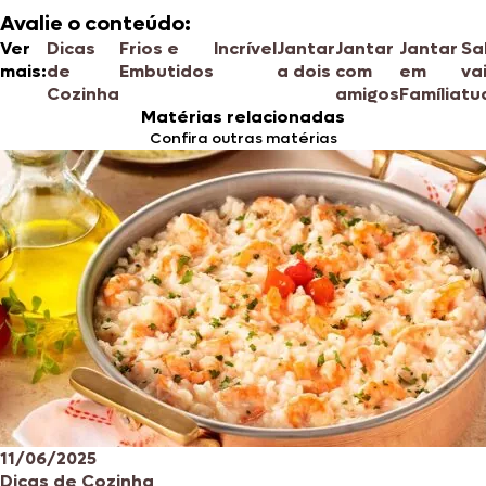
Avalie o conteúdo:
Ver
Dicas
Frios e
Incrível
Jantar
Jantar
Jantar
Sa
mais:
de
Embutidos
a dois
com
em
va
Cozinha
amigos
Família
tu
Matérias relacionadas
Confira outras matérias
11/06/2025
Dicas de Cozinha