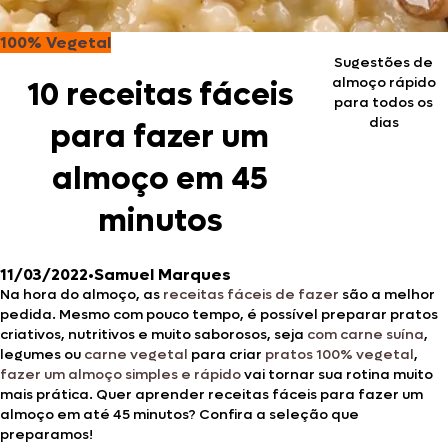
100% Vegetal
Sugestões de
almoço rápido
10 receitas fáceis
para todos os
dias
para fazer um
almoço em 45
minutos
11/03/2022
•
Samuel Marques
Na hora do almoço, as
receitas fáceis de fazer
são a melhor
pedida. Mesmo com pouco tempo, é possível preparar pratos
criativos, nutritivos e muito saborosos, seja
com carne suína
,
legumes ou
carne vegetal
para criar
pratos 100% vegetal
,
fazer um almoço simples e rápido
vai tornar sua rotina muito
mais prática. Quer aprender receitas fáceis para fazer um
almoço em até 45 minutos? Confira a seleção que
preparamos!