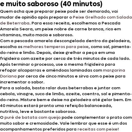
e muito saboroso (40 minutos)
Quem acha que preparar peixe pode ser demorado, vai
mudar de opinião após preparar o
Peixe Grelhado com Salada
de Beterraba
. Para essa receita, escolhemos a Pescada
Amarela Seara, um peixe nobre de carne branca, rico em
vitaminas, muito macio e saboroso.
Com a pescada amarela descongelada dentro da geladeira,
escolha os
melhores temperos para peixe
, como sal, pimenta-
do-reino e limão. Depois, deixe grelhar a peça em uma
frigideira com azeite por cerca de três minutos de cada lado.
Após terminar o processo, use a mesma frigideira para
refogar alcaparras e amêndoas laminadas com
margarina
Doriana
por cerca de cinco minutos e sirva com o peixe para
incrementar o sabor.
Para a salada, basta ralar duas beterrabas e juntar com
cebola, vinagre, suco de limão, azeite, coentro, sal e pimenta-
do-reino. Misture bem e deixe na geladeira até gelar bem. Em
40 minutos estará pronta uma refeição balanceada,
nutritiva, leve e bastante saborosa.
O
purê de batata com queijo
pode complementar o prato com
muito sabor e cremosidade. Vale lembrar que esse é um dos
acompanhamentos preferidos para
receitas com peixe
!