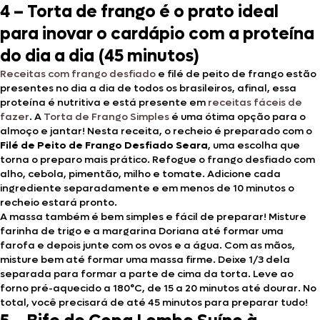
4 – Torta de frango é o prato ideal
para inovar o cardápio com a proteína
do dia a dia (45 minutos)
Receitas com frango desfiado
e filé de peito de frango estão
presentes no dia a dia de todos os brasileiros, afinal, essa
proteína é nutritiva e está presente em
receitas fáceis de
fazer
. A
Torta de Frango Simples
é uma ótima opção para o
almoço e jantar! Nesta receita, o recheio é preparado com o
Filé de Peito de Frango Desfiado Seara
, uma escolha que
torna o preparo mais prático. Refogue o frango desfiado com
alho, cebola, pimentão, milho e tomate. Adicione cada
ingrediente separadamente e em menos de 10 minutos o
recheio estará pronto.
A massa também é bem simples e fácil de preparar! Misture
farinha de trigo e a margarina Doriana até formar uma
farofa e depois junte com os ovos e a água. Com as mãos,
misture bem até formar uma massa firme. Deixe 1/3 dela
separada para formar a parte de cima da torta. Leve ao
forno pré-aquecido a 180°C, de 15 a 20 minutos até dourar. No
total, você precisará de até 45 minutos para preparar tudo!