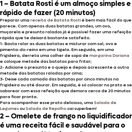
1 – Batata Rosti é um almoço simples e
rápido de fazer (20 minutos)
Preparar uma
receita de Batata Rosti
é bem mais fácil do que
parece. Com apenas duas batatas grandes, um ovo,
muçarela e presunto ralados já é possível fazer uma refeição
rápida que te deixará bastante satisfeito.
1- Basta ralar as duas batatas e misturar com sal, ovo e
pimenta-do-reino em uma tigela. Em seguida, em uma
frigideira, derreta uma colher de sopa de
margarina Doriana
e coloque metade das batatas para fritar;
2- Adicione o presunto e o queijo e depois acrescente a outra
metade das batatas raladas por cima;
3- Deixe cada camada das batatas por cinco minutos na
frigideira ou até dourar. Em seguida, é só colocar no prato e se
saborear com essa refeição que demora cerca de 20 minutos
para ficar pronta.
Para acompanhar esse prato delicioso, uma
Salada de
Legumes
ou
Salada de Repolho
cai superbem!
2 – Omelete de frango no liquidificador
é uma receita fácil e saudável para o