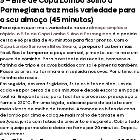
5 – Bife de Copa Lombo Suíno à
Parmegiana traz mais variedade para
o seu almoço (45 minutos)
Para quem quer mais variedade no seu
almoço simples e
rápido
, o
Bife de Copa Lombo Suíno à Parmegiana
é a pedida
certa e só precisa de 45 minutos para ficar pronto. Com o
Copa Lombo Suíno em Bifes Seara
, o preparo fica bem mais
fácil. Basta temperar a peça com sal, pimenta-do-reino e um
pouco de cominho. Para o restante da receita, tempere a
farinha de trigo e os ovos batidos com sal e pimenta também.
Passe os bifes na farinha e em seguida nos ovos. Por último, na
farinha de rosca.
Em seguida, em uma frigideira, frite os bifes no óleo. Um de
cada vez por cerca de dois minutos e depois escorra em papel
toalha. Enquanto isso, para facilitar o processo, preaqueça o
forno a 220°C. Em uma tigela, adicione purê de batata com
meia xícara de molho de tomate. Acomode os bifes de copa
de lombo por cima e coloque mais molho de tomate em
seguida, junto com fatias de presunto e muçarela. Cubra tudo
com queijo parmesão e deixe no forno por 20 minutos. Depois,
é só comer!