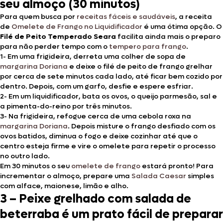
seu almoço (30 minutos)
Para quem busca por
receitas fáceis e saudáveis
, a receita
de
Omelete de Frango no Liquidificador
é uma ótima opção. O
Filé de Peito Temperado Seara
facilita ainda mais o preparo
para não perder tempo com o
tempero para frango
.
1- Em uma frigideira, derreta uma colher de sopa de
margarina Doriana
e deixe o filé de peito de frango grelhar
por cerca de sete minutos cada lado, até ficar bem cozido por
dentro. Depois, com um garfo, desfie e espere esfriar.
2- Em um liquidificador, bata os ovos, o queijo parmesão, sal e
a pimenta-do-reino por três minutos.
3- Na frigideira, refogue cerca de uma cebola roxa na
margarina Doriana
. Depois misture o frango desfiado com os
ovos batidos, diminua o fogo e deixe cozinhar até que o
centro esteja firme e vire o omelete para repetir o processo
no outro lado.
Em 30 minutos o seu
omelete de frango
estará pronto! Para
incrementar o almoço, prepare uma
Salada Caesar
simples
com alface, maionese, limão e alho.
3 – Peixe grelhado com salada de
beterraba é um prato fácil de preparar