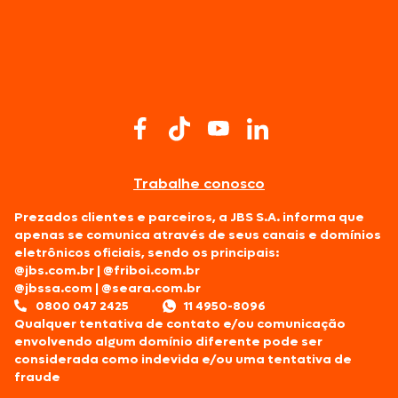
Trabalhe conosco
Prezados clientes e parceiros, a JBS S.A. informa que
apenas se comunica através de seus canais e domínios
eletrônicos oficiais, sendo os principais:
@jbs.com.br
|
@friboi.com.br
@jbssa.com
|
@seara.com.br
0800 047 2425
11 4950-8096
Qualquer tentativa de contato e/ou comunicação
envolvendo algum domínio diferente pode ser
considerada como indevida e/ou uma tentativa de
fraude