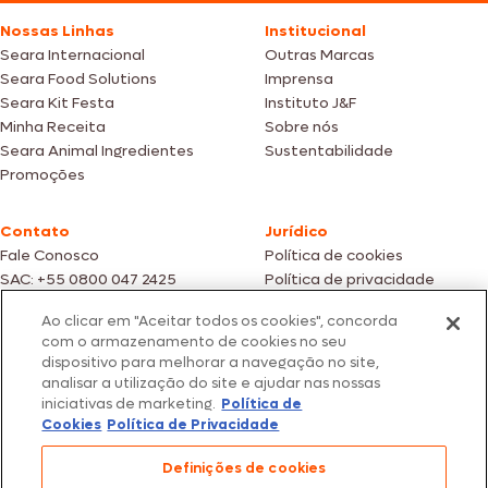
Nossas Linhas
Institucional
Seara Internacional
Outras Marcas
Seara Food Solutions
Imprensa
Seara Kit Festa
Instituto J&F
Minha Receita
Sobre nós
Seara Animal Ingredientes
Sustentabilidade
Promoções
Contato
Jurídico
Fale Conosco
Política de cookies
SAC: +55 0800 047 2425
Política de privacidade
Ao clicar em "Aceitar todos os cookies", concorda
Fotos meramente ilustrativas | Ofertas válidas enquanto durarem os
com o armazenamento de cookies no seu
estoques dos nossos parceiros | Vendas sujeitas a análise e confirmação
dispositivo para melhorar a navegação no site,
de dados.
analisar a utilização do site e ajudar nas nossas
Os preços, promoções e condições de pagamento são válidos
iniciativas de marketing.
Política de
exclusivamente para compras efetuadas em nossos parceiros.
Todos os produtos estão sujeitos a disponibilidade de estoque.
Cookies
Política de Privacidade
SEARA – CNPJ: 02.914.460/0202-67 – Av. Marginal Direita do Tietê, 500,
Definições de cookies
São Paulo/SP – CEP 05.118-100