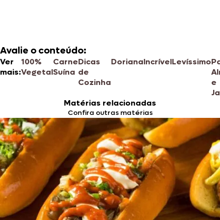
Avalie o conteúdo:
Ver
100%
Carne
Dicas
Doriana
Incrível
Levíssimo
P
mais:
Vegetal
Suína
de
A
Cozinha
e
Ja
Matérias relacionadas
Confira outras matérias