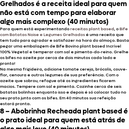
Grelhados é a receita ideal para quem
não está com tempo para elaborar
algo mais complexo (40 minutos)
Para quem está experimentando
receitas plant based
, o
Bife
com Batatas Noise e Legumes Grelhados
é uma receita que
tem tudo para agradar e satisfazer na hora do almoço. Basta
pegar uma embalagem de Bife Bovino plant based Incrível
100% Vegetal e temperar com sal e pimenta-do-reino. Grelhe
os bifes no azeite por cerca de dois minutos cada lado e
pronto!
Na mesma frigideira, adicione tomate cereja, brócolis, couve-
flor, cenoura e outros legumes de sua preferência. Com o
azeite que sobrou, refogue até os ingredientes ficarem
macios. Tempere com sal e pimenta. Cozinhe cerca de seis
batatas bolinhas enquanto isso e depois é só colocar tudo no
seu prato junto com os bifes. Em 40 minutos sua refeição
estará pronta.
8 – Abobrinha Recheada plant based é
o prato ideal para quem está atrás de