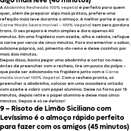
algo mais leve (40 minutos)
A
Abobrinha Recheada 100% vegetal
é perfeita para quem
quer, além de preparar algo mais prático, prefere uma
refeição mais leve durante o almoço. A melhor parte é que a
Carne Moída Seara Incrível – 100% Vegetal
tem zero gordura
trans. O seu preparo é muito simples e dura apenas 40
minutos. Em uma frigideira com azeite, alho e cebola, refogue
a carne por cerca de cinco minutos. Para incrementar o sabor,
adicione páprica, sal, pimenta-do-reino e deixe cozinhar por
mais dois minutos.
Depois disso, basta pegar uma abobrinha e cortar no meio.
Antes de preencher com o recheio, tire um pouco da polpa –
que pode ser adicionada na frigideira junto com a
Carne
moída Incrível 100% Vegetal.
Com o recheio pronto, só
preencher a abobrinha, colocar em uma assadeira untada
com azeite e cobrir com papel alumínio. Deixe no forno por 15
minutos, depois retire o papel alumínio e deixe mais cinco
minutos. Depois é só se deliciar!
9 – Risoto de Limão Siciliano com
Levíssimo é o almoço rápido perfeito
para fazer com os amigos (45 minutos)