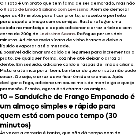
O risoto é um prato que tem fama de ser demorado, mas não
o
Risoto de Limão Siciliano com Levíssimo
. Além de demorar
apenas 45 minutos para ficar pronto, a receita é perfeita
para aquele almoço com os amigos. Basta refogar uma
cebola na manteiga e depois adicionar o arroz arbóreo com
cerca de 200g de
Levíssimo Seara
. Refogue por uns dois
minutos. Adicione meia xícara de vinho branco e deixe o
líquido evaporar até a metade.
É possível adicionar um caldo de legumes para incrementar o
prato. De qualquer forma, cozinhe até deixar o arroz al
dente. Em seguida, adicione caldo e raspas de limão siciliano.
Misture até incorporar bem. Lembrando que o risoto não pode
secar. Ou seja, o arroz deve ficar úmido e cremoso. Após
desligar o fogo, adicione um pouco mais de manteiga e queijo
parmesão. Pronto, agora é só chamar os amigos.
10 – Sanduíche de Frango Empanado é
um almoço simples e rápido para
quem está com pouco tempo (30
minutos)
Às vezes a correria é tanta, que não dá tempo nem de