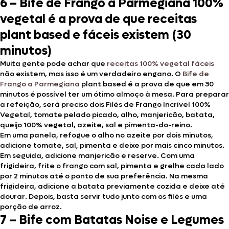
6 – Bife de Frango a Parmegiana 100%
vegetal é a prova de que receitas
plant based e fáceis existem (30
minutos)
Muita gente pode achar que
receitas 100% vegetal fáceis
não existem, mas isso é um verdadeiro engano. O
Bife de
Frango a Parmegiana
plant based é a prova de que em 30
minutos é possível ter um ótimo almoço à mesa. Para preparar
a refeição, será preciso dois Filés de Frango Incrível 100%
Vegetal, tomate pelado picado, alho, manjericão, batata,
queijo 100% vegetal, azeite, sal e pimenta-do-reino.
Em uma panela, refogue o alho no azeite por dois minutos,
adicione tomate, sal, pimenta e deixe por mais cinco minutos.
Em seguida, adicione manjericão e reserve. Com uma
frigideira, frite o frango com sal, pimenta e grelhe cada lado
por 2 minutos até o ponto de sua preferência. Na mesma
frigideira, adicione a batata previamente cozida e deixe até
dourar. Depois, basta servir tudo junto com os filés e uma
porção de arroz.
7 – Bife com Batatas Noise e Legumes