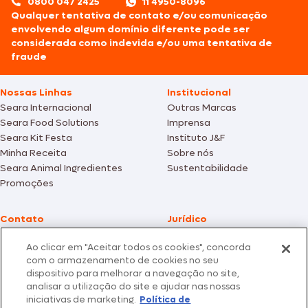
0800 047 2425
11 4950-8096
Qualquer tentativa de contato e/ou comunicação
envolvendo algum domínio diferente pode ser
considerada como indevida e/ou uma tentativa de
fraude
Nossas Linhas
Institucional
Seara Internacional
Outras Marcas
Seara Food Solutions
Imprensa
Seara Kit Festa
Instituto J&F
Minha Receita
Sobre nós
Seara Animal Ingredientes
Sustentabilidade
Promoções
Contato
Jurídico
Fale Conosco
Política de cookies
Ao clicar em "Aceitar todos os cookies", concorda
SAC: +55 0800 047 2425
Política de privacidade
com o armazenamento de cookies no seu
dispositivo para melhorar a navegação no site,
Fotos meramente ilustrativas | Ofertas válidas enquanto durarem os
analisar a utilização do site e ajudar nas nossas
estoques dos nossos parceiros | Vendas sujeitas a análise e confirmação
iniciativas de marketing.
Política de
de dados.