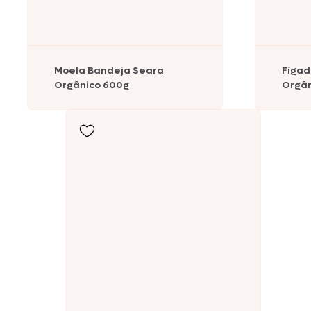
Moela Bandeja Seara
Fígad
Orgânico 600g
Orgân