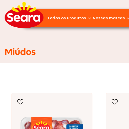
Todos os Produtos
Nossas marcas
Lançamentos
Pratos Prontos
Miúdos
Aves
Empanados
Linguiças
Frios
Suínos
Pizzas