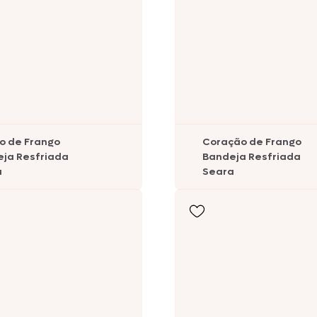
Peru
Ebooks
Sobrecoxa
Seara Hot Hit
Seara Assa Fácil
o de Frango
Coração de Frango
ja Resfriada
Bandeja Resfriada
a
Seara
Seara Reserva
Seara
Suculentíssimo