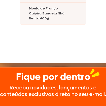
Moela de Frango
Caipira Bandeja Nhô
Bento 600g
Fique por dentro
Receba novidades, lançamentos e
conteúdos exclusivos direto no seu e-mail