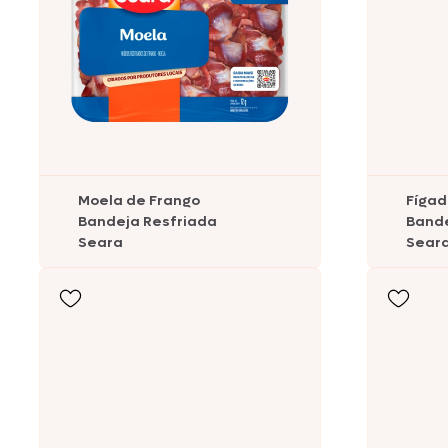
Comemorativos
Salsichas
Hambúrgueres
Lanches
Moela de Frango
Fígad
Bandeja Resfriada
Bande
Lasanhas
Seara
Sear
Legumes
Margarinas
Peixes e Frutos do Mar
Kibe e Almôndegas