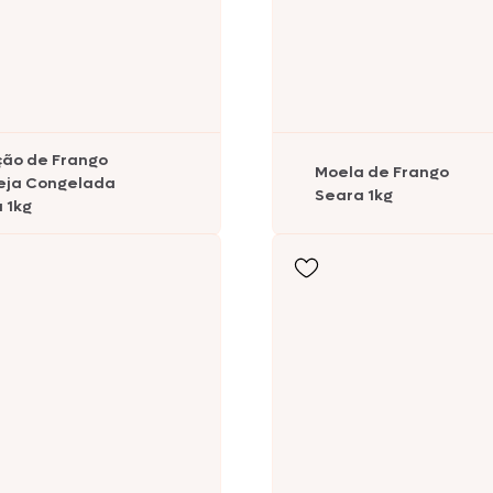
Nhô Bento
Doriana
ão de Frango
Moela de Frango
eja Congelada
Seara 1kg
 1kg
Delícia
Primor
Tekitos