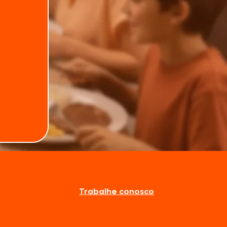
e frango
s totais
Trabalhe conosco
 que exigem maior cremosidade e maciez