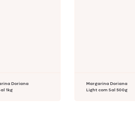
Nhô Bento
Doriana
Delícia
rina Doriana
Margarina Doriana
Primor
al 1kg
Light com Sal 500g
Tekitos