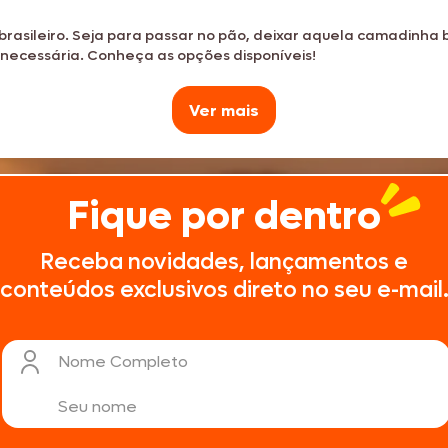
brasileiro. Seja para passar no pão, deixar aquela camadinha b
Texas Burguer
 necessária. Conheça as opções disponíveis!
Ver mais
Seara Kit Festa
Fique por dentro
Sua versatilidade permite que seja utilizada em uma infi
Receba novidades, lançamentos e
conteúdos exclusivos direto no seu e-mail
Nome Completo
A cremosa versão com