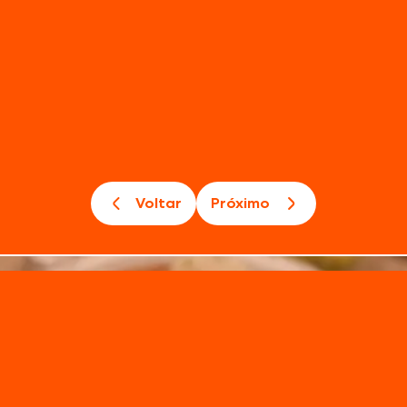
peito d
Com 56% menos gordura
Voltar
Próximo
principalmente em preparações