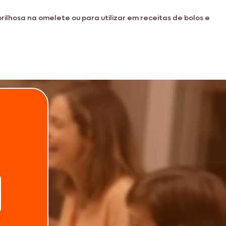
rilhosa na omelete ou para utilizar em receitas de bolos e
lanche
nidade de preparos
.
dia a dia
Telefone
 sal é perfeita para passar em pães, bolos e torradas