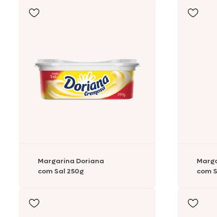
Comemorativos
Salsichas
Hambúrgueres
Lanches
Lasanhas
Legumes
Margarinas
Margarina Doriana
Marga
com Sal 250g
com S
Peixes e Frutos do Mar
Kibe e Almôndegas