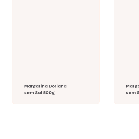
Margarina Doriana
Marga
sem Sal 500g
sem S