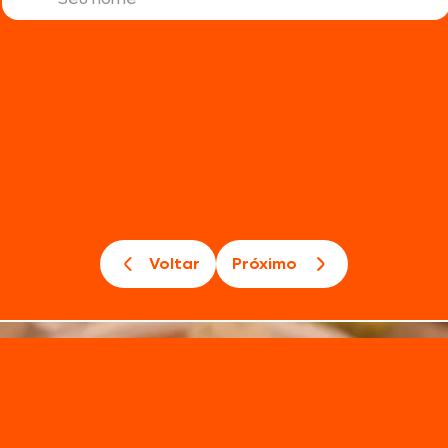
Linguiça
Em apenas três minutos de c
Voltar
Próximo
frang
Basta colocar as salsichas em uma panela com água e deixar f