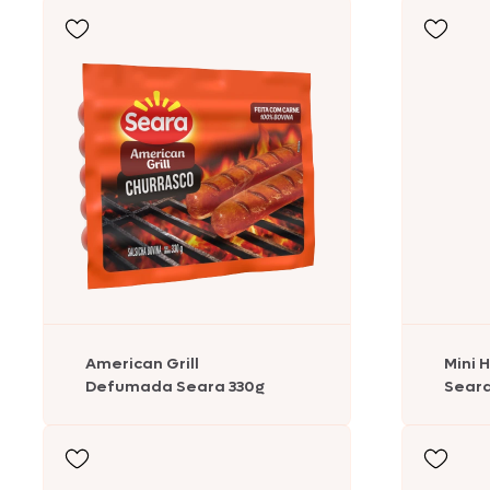
Comemorativos
Salsichas
Hambúrgueres
Lanches
Lasanhas
Legumes
Margarinas
American Grill
Mini 
Defumada Seara 330g
Seara
Peixes e Frutos do Mar
Kibe e Almôndegas