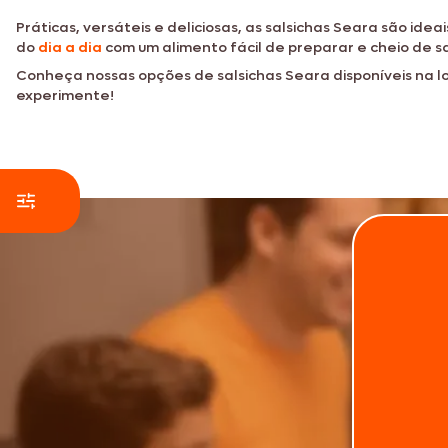
Práticas, versáteis e deliciosas, as salsichas Seara são ide
do
dia a dia
com um alimento fácil de preparar e cheio de s
Conheça nossas opções de salsichas Seara disponíveis na lo
experimente!
equilibra cortes suínos e bovinos, temperos selecionado