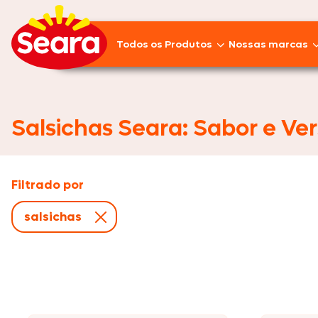
Todos os Produtos
Nossas marcas
Lançamentos
Pratos Prontos
Salsichas Seara: Sabor e Ver
Aves
Empanados
Filtrado por
Linguiças
salsichas
Frios
Suínos
Pizzas