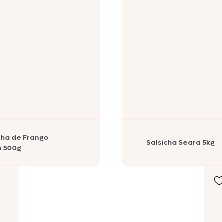
Nhô Bento
Doriana
Delícia
cha de Frango
Salsicha Seara 5kg
Primor
a 500g
Tekitos