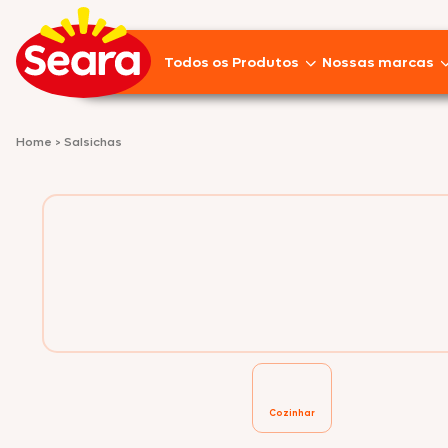
Todos os Produtos
Nossas marcas
Lançamentos
Home
>
Salsichas
Pratos Prontos
Aves
Empanados
Linguiças
Frios
Suínos
Cozinhar
Pizzas