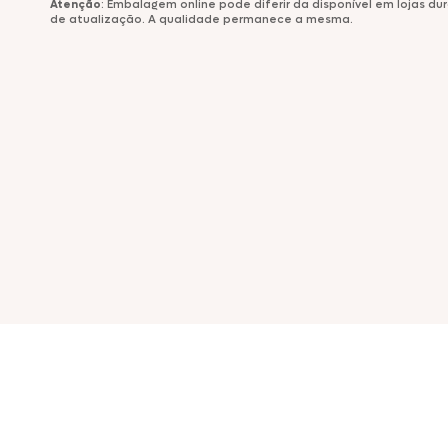
Atenção
: Embalagem online pode diferir da disponível em lojas d
de atualização. A qualidade permanece a mesma.
Comemorativos
Salsichas
Hambúrgueres
Lanches
Lasanhas
Legumes
Margarinas
Peixes e Frutos do Mar
Kibe e Almôndegas