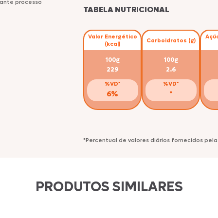
urante processo
Peru
Ebooks
TABELA NUTRICIONAL
Sobrecoxa
Valor Energético
Açúc
Carboidratos (g)
Seara Hot Hit
(kcal)
100g
100g
229
2.6
%VD*
%VD*
Seara Assa Fácil
6%
*
Seara Reserva
*Percentual de valores diários fornecidos pela
Seara
PRODUTOS SIMILARES
Suculentíssimo