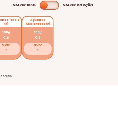
VALOR 100G
VALOR PORÇÃO
ares Totais
Açúcares
(g)
Adicionados (g)
100g
100g
0.6
0.2
%VD*
%VD*
*
*
 porção.