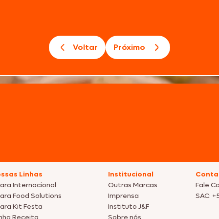
Voltar
Próximo
ssas Linhas
Institucional
Conta
ara Internacional
Outras Marcas
Fale C
ara Food Solutions
Imprensa
SAC: +
ara Kit Festa
Instituto J&F
nha Receita
Sobre nós