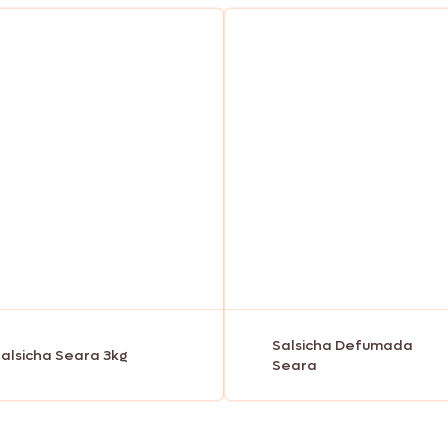
Nhô Bento
Doriana
Delícia
Primor
Salsicha Defumada
alsicha Seara 3kg
Seara
Tekitos