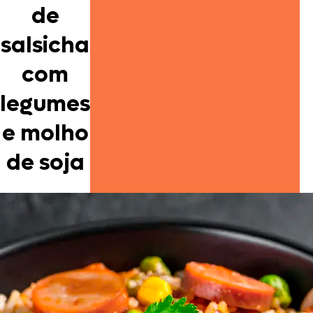
de
salsicha
com
legumes
e molho
de soja