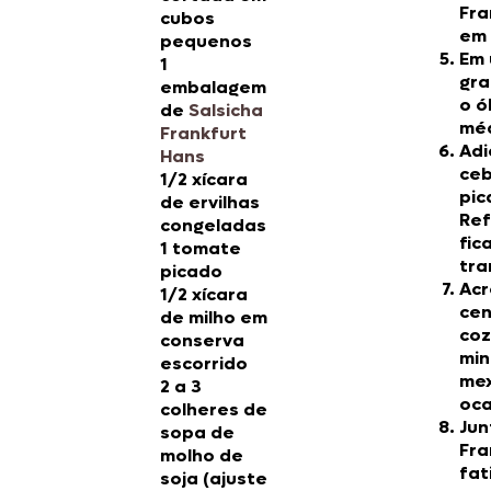
Fra
cubos
em 
pequenos
Em 
1
gra
embalagem
o ó
de
Salsicha
méd
Frankfurt
Adi
Hans
ceb
1/2 xícara
pic
de ervilhas
Ref
congeladas
fic
1 tomate
tra
picado
Acr
1/2 xícara
cen
de milho em
coz
conserva
min
escorrido
me
2 a 3
oca
colheres de
Jun
sopa de
Fra
molho de
fat
soja (ajuste