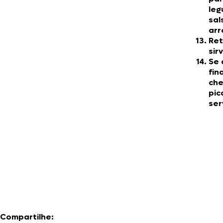
leg
sal
arr
Ret
sir
Se 
fin
che
pic
ser
Compartilhe: