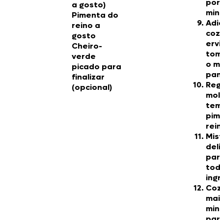
por
a gosto)
min
Pimenta do
Adi
reino a
coz
gosto
erv
Cheiro-
tom
verde
o m
picado para
pan
finalizar
Reg
(opcional)
mol
te
pim
rei
Mis
de
par
tod
ing
Coz
mai
min
par