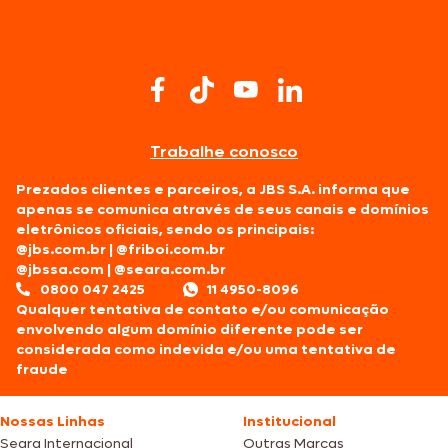
Trabalhe conosco
Prezados clientes e parceiros, a JBS S.A. informa que
apenas se comunica através de seus canais e domínios
eletrônicos oficiais, sendo os principais:
@jbs.com.br
|
@friboi.com.br
@jbssa.com
|
@seara.com.br
0800 047 2425
11 4950-8096
Qualquer tentativa de contato e/ou comunicação
envolvendo algum domínio diferente pode ser
considerada como indevida e/ou uma tentativa de
fraude
Nossas Linhas
Institucional
Seara Internacional
Outras Marcas