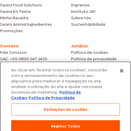
Seara Food Solutions
Imprensa
Seara Kit Festa
Instituto J&F
Minha Receita
Sobre nós
Seara Animal Ingredientes
Sustentabilidade
Promoções
Contato
Jurídico
Fale Conosco
Política de cookies
SAC: +55 0800 047 2425
Política de privacidade
Ao clicar em "Aceitar todos os cookies", concorda
Fotos meramente ilustrativas | Ofertas válidas enquanto durarem os
com o armazenamento de cookies no seu
estoques dos nossos parceiros | Vendas sujeitas a análise e confirmação
dispositivo para melhorar a navegação no site,
de dados.
analisar a utilização do site e ajudar nas nossas
Os preços, promoções e condições de pagamento são válidos
iniciativas de marketing.
Política de
exclusivamente para compras efetuadas em nossos parceiros.
Todos os produtos estão sujeitos a disponibilidade de estoque.
Cookies
Política de Privacidade
SEARA – CNPJ: 02.914.460/0202-67 – Av. Marginal Direita do Tietê, 500,
Definições de cookies
São Paulo/SP – CEP 05.118-100
© 2026 Seara. Todos os direitos reservados
Rejeitar Todos