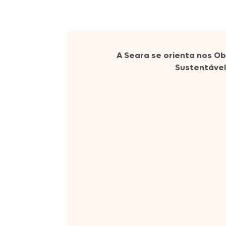
Peru
Ebooks
Sobrecoxa
Seara Hot Hit
A Seara se orienta nos O
Sustentável
Seara Assa Fácil
Seara Reserva
Seara
Suculentíssimo