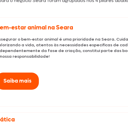
para o negócio Seara foram agrupados nos 4 pilares abaix
Texas Burguer
em-estar animal na Seara
Seara Kit Festa
ssegurar o bem-estar animal é uma prioridade na Seara. Cuida
alorizando a vida, atentos às necessidades especificas de cad
ndependentemente da fase de criação, constitui parte das bo
 nossa responsabilidade!
Saiba mais
mática