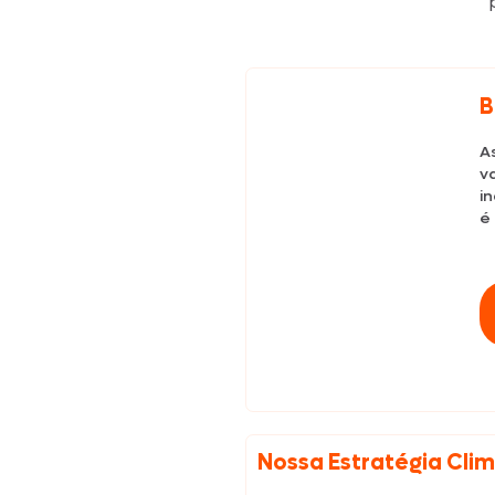
B
A
v
i
é
Nossa Estratégia Cli