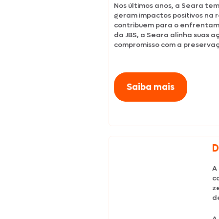
Nos últimos anos, a Seara tem
geram impactos positivos na 
contribuem para o enfrentam
da JBS, a Seara alinha suas 
compromisso com a preservaçã
Saiba mais
D
A
c
z
d
A