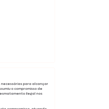
 necessárias para alcançar
ssumiu o compromisso de
desmatamento ilegal nos
 este compromisso, atuando