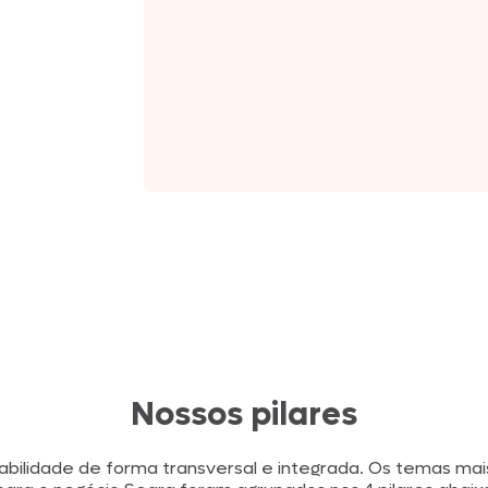
Nhô Bento
Doriana
Delícia
Primor
Nossos pilares
Tekitos
abilidade de forma transversal e integrada. Os temas ma