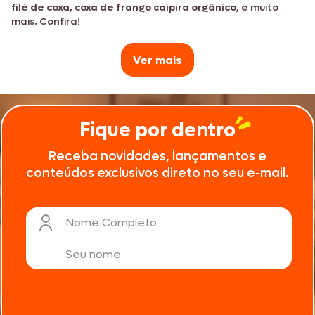
filé de coxa, coxa de frango caipira orgânico
, e muito
mais. Confira!
Ver mais
refeições do dia a dia
Fique por dentro
Receba novidades, lançamentos e
conteúdos exclusivos direto no seu e-mail.
douradinhas
por fora e suculentíssimas por dentro
Nome Completo