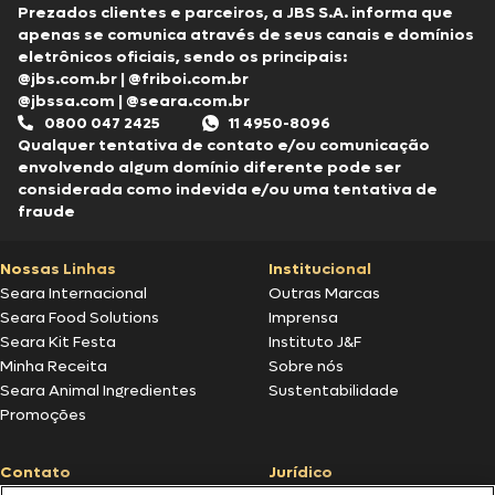
Prezados clientes e parceiros, a JBS S.A. informa que
apenas se comunica através de seus canais e domínios
eletrônicos oficiais, sendo os principais:
@jbs.com.br
|
@friboi.com.br
@jbssa.com
|
@seara.com.br
0800 047 2425
11 4950-8096
Qualquer tentativa de contato e/ou comunicação
envolvendo algum domínio diferente pode ser
considerada como indevida e/ou uma tentativa de
fraude
Nossas Linhas
Institucional
Seara Internacional
Outras Marcas
Seara Food Solutions
Imprensa
Seara Kit Festa
Instituto J&F
Minha Receita
Sobre nós
Seara Animal Ingredientes
Sustentabilidade
Promoções
Contato
Jurídico