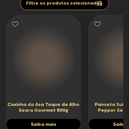
Filtre os produtos selecionados
Abrir lista de prateleiras
Coxinha da Asa Toque de Alho
Panceta Suín
Seara Gourmet 800g
Pepper Sear
Saiba mais
Saiba 