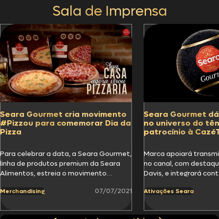
Sala de Imprensa
Seara Gourmet cria movimento
Seara Gourmet dá
#Pizzou para comemorar Dia da
no universo do tê
Pizza
patrocínio à Cazé
Para celebrar a data, a Seara Gourmet,
Marca apoiará transmi
linha de produtos premium da Seara
no canal, com destaq
Alimentos, estreia o movimento
Davis, e integrará con
#Pizzou e lança campanha com…
no hub digital…
07/07/2021
Merchandising
Ativações Seara