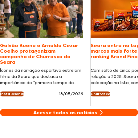
Galvão Bueno e Arnaldo Cezar
Seara entra no to
Coelho protagonizam
marcas mais fortes
campanha de Churrasco da
ranking Brand Fin
Seara
Ícones da narração esportiva estrelam
Com salto de cinco po
filme da Seara que destaca a
relação a 2025, Seara
importância do “primeiro tempo do
colocação na lista, co
churrasco” São Paulo, maio…
sua…
13/05/2026
Institucional
Churrasco
Acesse todas as notícias