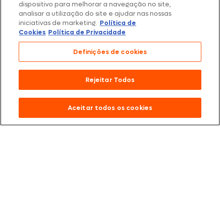
dispositivo para melhorar a navegação no site,
analisar a utilização do site e ajudar nas nossas
iniciativas de marketing.
Política de
Cookies
Política de Privacidade
Definições de cookies
Rejeitar Todos
Aceitar todos os cookies
Fique por dentro
Receba novidades, lançamentos e
conteúdos exclusivos direto no seu e-mail.
Nome Completo