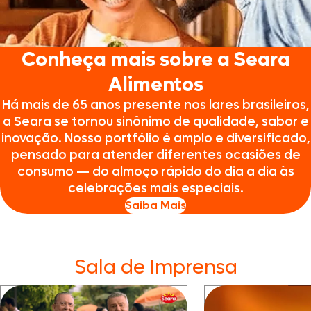
Conheça mais sobre a Seara
Alimentos
Há mais de 65 anos presente nos lares brasileiros,
a Seara se tornou sinônimo de qualidade, sabor e
inovação. Nosso portfólio é amplo e diversificado,
pensado para atender diferentes ocasiões de
consumo — do almoço rápido do dia a dia às
celebrações mais especiais.
Saiba Mais
Sala de Imprensa