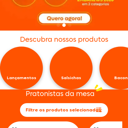
Descubra nossos produtos
Lançamentos
Salsichas
Bacon
Pratonistas da mesa
Filtre os produtos selecionados
Abrir lista de prateleiras