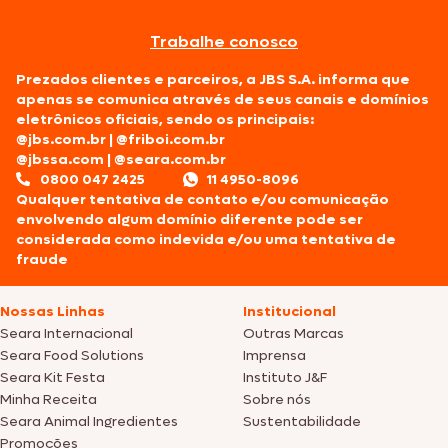
Trabalhe conosco
Prezados clientes e parceiros, a JBS S.A. informa que
apenas se comunica através de seus canais e domínios
eletrônicos oficiais, sendo os principais:
@jbs.com.br
|
@friboi.com.br
@jbssa.com
|
@seara.com.br
0800 047 2425
11 4950-8096
Qualquer tentativa de contato e/ou comunicação
envolvendo algum domínio diferente pode ser
considerada como indevida e/ou uma tentativa de
fraude
Nossas Linhas
Institucional
Seara Internacional
Outras Marcas
Seara Food Solutions
Imprensa
Seara Kit Festa
Instituto J&F
Minha Receita
Sobre nós
Seara Animal Ingredientes
Sustentabilidade
Promoções