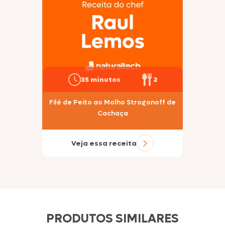
35 minutos
2
Filé de Peito ao Molho Strogonoff de
Cachaça
Veja essa receita
PRODUTOS SIMILARES