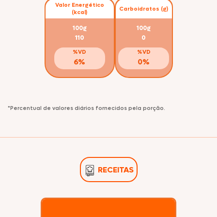
Valor Energético
Carboidratos (g)
(kcal)
100g
100g
110
0
%VD
%VD
6%
0%
*Percentual de valores diários fornecidos pela porção.
RECEITAS