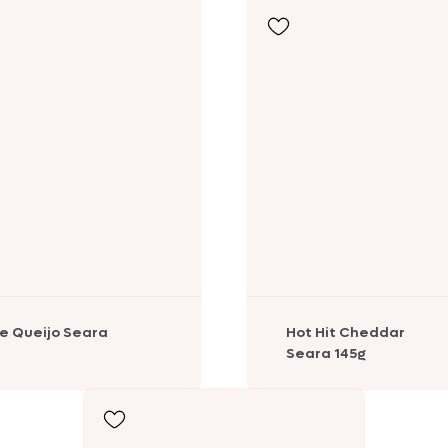
Peru
Ebooks
Sobrecoxa
Seara Hot Hit
Seara Assa Fácil
Seara Reserva
e Queijo Seara
Hot Hit Cheddar
Seara 145g
Seara
Suculentíssimo