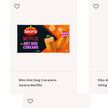
Comemorativos
Salsichas
Hambúrgueres
Lanches
Lasanhas
Legumes
Margarinas
Mini Hot Dog Coreano
Pão d
Seara Netflix
400g
Peixes e Frutos do Mar
Kibe e Almôndegas