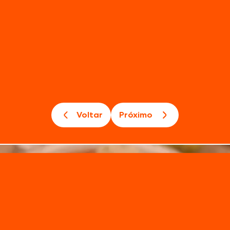
experiência dos lanches de fast-food para o c
reuni
Voltar
Próximo
lasanhas