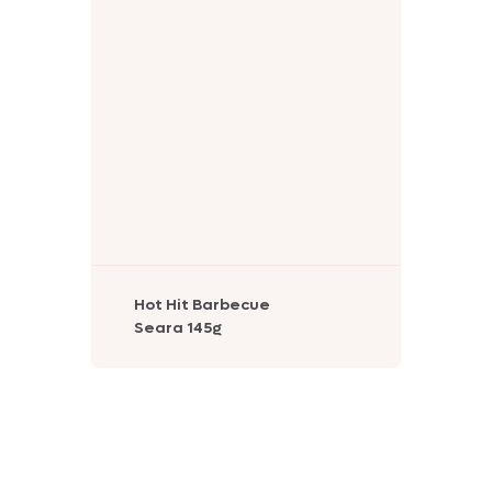
Nhô Bento
Doriana
Delícia
Hot Hit Barbecue
Primor
Seara 145g
Tekitos