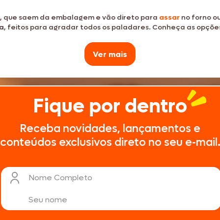
a, que saem da embalagem e vão direto para
assar
no forno o
Texas Burguer
ra
, feitos para agradar todos os paladares. Conheça as opções
Ver mais
Seara Kit Festa
Fique por dentro
r direto para o forno, micro-ondas ou Air Fryer
Receba novidades, lançamentos e
conteúdos exclusivos direto no seu e-mail
Nome Completo