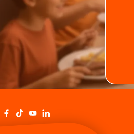
macia
Seara Gourmet