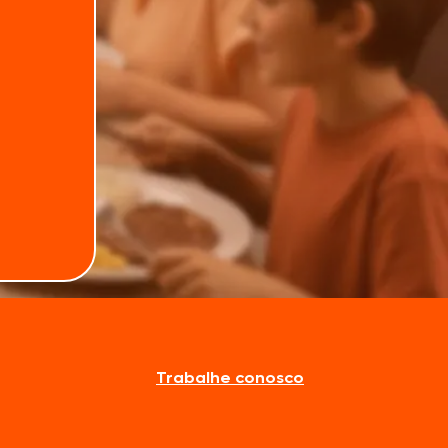
onforto do seu lar
hambúrguer
ão com amigos
os burritos são envoltos em uma tortilha
Trabalhe conosco