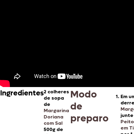
Modo
Ingredientes
2 colheres
Em u
de sopa
derre
de
de
Marg
Margarina
preparo
junte
Doriana
Peito
com Sal
em Ti
500g de