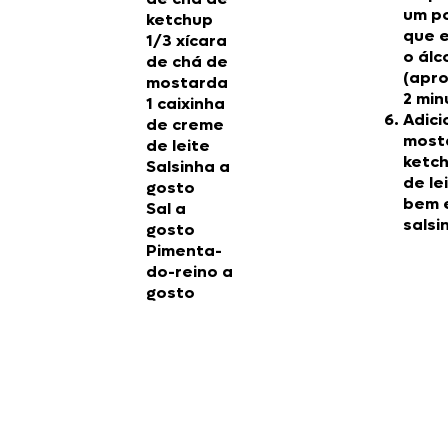
um po
ketchup
que 
1/3 xícara
o álc
de chá de
(apr
mostarda
2 min
1 caixinha
Adici
de creme
most
de leite
ketch
Salsinha a
de le
gosto
bem e
Sal a
salsi
gosto
Pimenta-
do-reino a
gosto