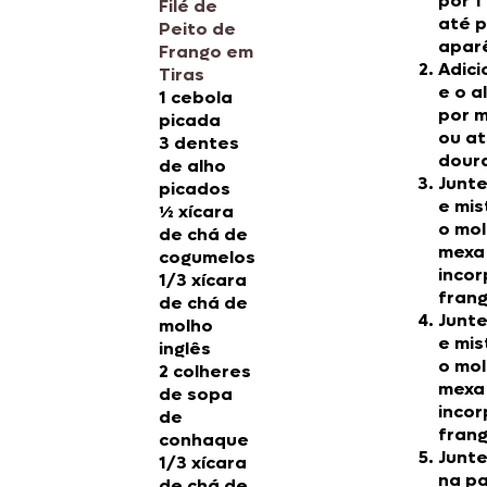
por 1
Filé de
até p
Peito de
aparê
Frango em
Adici
Tiras
e o a
1 cebola
por m
picada
ou a
3 dentes
doura
de alho
Junt
picados
e mis
½ xícara
o mol
de chá de
mexa
cogumelos
incor
1/3 xícara
frang
de chá de
Junt
molho
e mis
inglês
o mol
2 colheres
mexa
de sopa
incor
de
frang
conhaque
Junt
1/3 xícara
na pa
de chá de