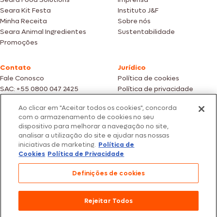
Seara Kit Festa
Instituto J&F
Minha Receita
Sobre nós
Seara Animal Ingredientes
Sustentabilidade
Promoções
Contato
Jurídico
Fale Conosco
Política de cookies
SAC: +55 0800 047 2425
Política de privacidade
Ao clicar em "Aceitar todos os cookies", concorda
Fotos meramente ilustrativas | Ofertas válidas enquanto durarem os
com o armazenamento de cookies no seu
estoques dos nossos parceiros | Vendas sujeitas a análise e confirmação
dispositivo para melhorar a navegação no site,
de dados.
analisar a utilização do site e ajudar nas nossas
Os preços, promoções e condições de pagamento são válidos
exclusivamente para compras efetuadas em nossos parceiros.
iniciativas de marketing.
Política de
Todos os produtos estão sujeitos a disponibilidade de estoque.
Cookies
Política de Privacidade
SEARA – CNPJ: 02.914.460/0202-67 – Av. Marginal Direita do Tietê, 500,
Definições de cookies
São Paulo/SP – CEP 05.118-100
© 2026 Seara. Todos os direitos reservados
Rejeitar Todos