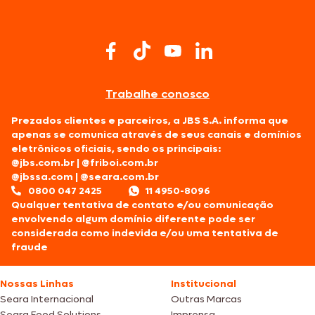
Trabalhe conosco
Prezados clientes e parceiros, a JBS S.A. informa que
apenas se comunica através de seus canais e domínios
eletrônicos oficiais, sendo os principais:
@jbs.com.br
|
@friboi.com.br
@jbssa.com
|
@seara.com.br
0800 047 2425
11 4950-8096
Qualquer tentativa de contato e/ou comunicação
envolvendo algum domínio diferente pode ser
considerada como indevida e/ou uma tentativa de
fraude
Nossas Linhas
Institucional
Seara Internacional
Outras Marcas
Seara Food Solutions
Imprensa