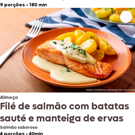
9 porções
•
180 min
Almoço
Filé de salmão com batatas
sauté e manteiga de ervas
Salmão saboroso
4 porções
•
40min