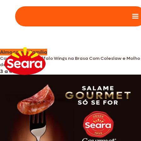
Almoço em Família
Coxinha da Asa Buffalo Wings na Brasa Com Coleslaw e Molho
de Iogurte Com Dill
3 a 4
•
35 à 45