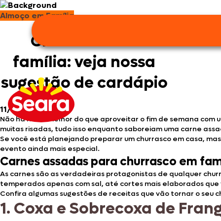
Almoço em Família
Não há nad
momentos de d
Churrasco em
família: veja nossa
sugestão de cardápio
11/12/2024
•
Não há nada melhor do que aproveitar o fim de semana com u
muitas risadas, tudo isso enquanto saboreiam uma carne assa
Se você está planejando preparar um churrasco em casa, mas ai
evento ainda mais especial.
Carnes assadas para churrasco em fam
As carnes são as verdadeiras protagonistas de qualquer churr
temperados apenas com sal, até cortes mais elaborados que v
Confira algumas sugestões de receitas que vão tornar o seu c
1.
Coxa e Sobrecoxa de Fran