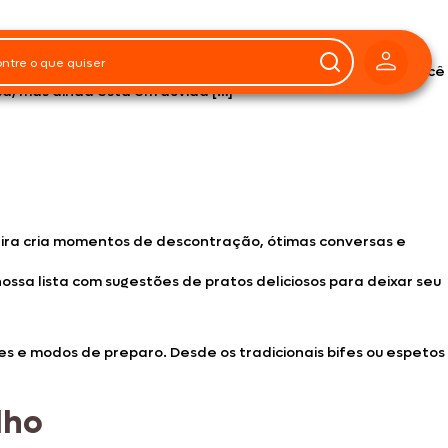
sco em família. Reunir-se ao redor da churrasqueira cria
enquanto saboreiam uma carne assada no ponto certo. Se você
a, mas ainda está em dúvida […]
eira cria momentos de descontração, ótimas conversas e
ossa lista com sugestões de pratos deliciosos para deixar seu
es e modos de preparo. Desde os tradicionais bifes ou espetos
lho