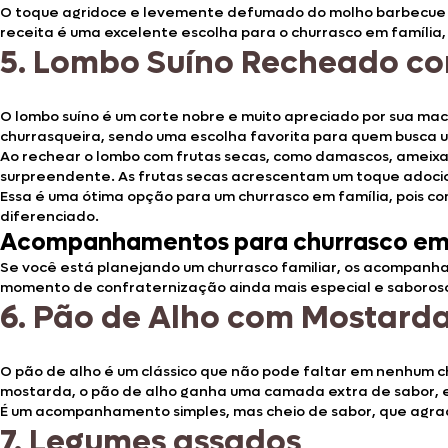
O toque agridoce e levemente defumado do molho barbecue co
receita é uma excelente escolha para o churrasco em família, 
5.
Lombo Suíno Recheado co
O lombo suíno é um corte nobre e muito apreciado por sua m
churrasqueira, sendo uma escolha favorita para quem busca 
Ao rechear o lombo com frutas secas, como damascos, ameixa
surpreendente. As frutas secas acrescentam um toque adocica
Essa é uma ótima opção para um churrasco em família, pois c
diferenciado.
Acompanhamentos para churrasco em 
Se você está planejando um churrasco familiar, os acompanha
momento de confraternização ainda mais especial e saboros
6.
Pão de Alho com Mostard
O pão de alho é um clássico que não pode faltar em nenhum 
mostarda, o pão de alho ganha uma camada extra de sabor, e
É um acompanhamento simples, mas cheio de sabor, que agra
7.
Legumes assados