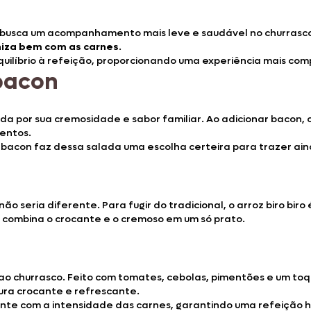
busca um acompanhamento mais leve e saudável no churrasco.
za bem com as carnes
.
ilíbrio à refeição, proporcionando uma experiência mais compl
bacon
ida por sua cremosidade e sabor familiar. Ao adicionar bacon,
entos.
 bacon faz dessa salada uma escolha certeira para trazer aind
ão seria diferente. Para fugir do tradicional, o arroz biro bi
e combina o crocante e o cremoso em um só prato.
o churrasco. Feito com tomates, cebolas, pimentões e um toq
ura crocante e refrescante.
te com a intensidade das carnes, garantindo uma refeição ha