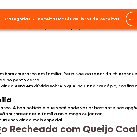
a melhor do que aproveitar o fim de semana com um bom churra
Categorias
Receitas
Matérias
Livros de Receitas
escontração, ótimas conversas e muitas risadas, tudo isso 
está planejando preparar um churrasco em cas
Bovinos
Cordeiro
Carnes Suínas
m bom churrasco em família. Reunir-se ao redor da churrasqu
da no ponto certo.
Aves
nda está em dúvida sobre o que incluir no cardápio, confira n
ília
Frios e Embutidos
asco. A boa notícia é que você pode variar bastante nas opçõ
Peixes e Frutos do Mar
ão surpreender a família no almoço ou jantar.
hurrasco ainda mais especial!
go Recheada com Queijo Coa
100% Vegetal