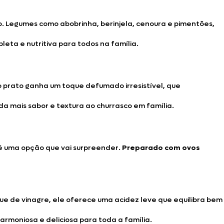
 Legumes como abobrinha, berinjela, cenoura e pimentões,
eta e nutritiva para todos na família.
 o prato ganha um toque defumado irresistível, que
a mais sabor e textura ao churrasco em família.
ro é uma opção que vai surpreender.
Preparado com ovos
ue de vinagre, ele oferece uma acidez leve que equilibra bem
rmoniosa e deliciosa para toda a família.