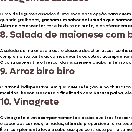
O mix de legumes assados é uma excelente opção para quem 
quando grelhados,
ganham um sabor defumado que harmoni
Além de acrescentar cor e textura ao prato, eles oferecem equ
8.
Salada de maionese com 
A salada de maionese é outro clássico dos churrascos, conhec
complementa tanto as carnes quanto os outros acompanham
O contraste entre o frescor da maionese e o sabor intenso do
9.
Arroz biro biro
O arroz é indispensável em qualquer refeição, e no churrasco n
mexidos, bacon crocante e finalizado com batata palha
, el
10.
Vinagrete
O vinagrete é um acompanhamento clássico que traz frescor a
o sabor das carnes grelhadas, além de proporcionar uma text
É um complemento leve e saboroso que contrasta perfeitamen