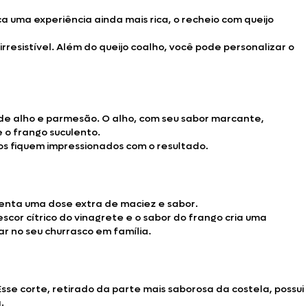
a uma experiência ainda mais rica, o recheio com queijo
sistível. Além do queijo coalho, você pode personalizar o
de alho e parmesão. O alho, com seu sabor marcante,
o frango suculento.
os fiquem impressionados com o resultado.
centa uma dose extra de maciez e sabor.
scor cítrico do vinagrete e o sabor do frango cria uma
r no seu churrasco em família.
se corte, retirado da parte mais saborosa da costela, possui
.