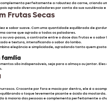
mplementa perfeitamente a robustez da carne, criando um con
pois agrada diversos paladares por conta da sua suculência e s
m Frutas Secas
aciez e sabor suave. Com uma quantidade equilibrada de gord
uma carne que agrada a todos os paladares.
s ou uva-passa, o contraste entre o doce das frutas e o sab
do e textura, intensificando o sabor do lombo.
ombina elegância e simplicidade, agradando tanto quem gosta
família
mentos são indispensáveis, seja para o almoço ou jantar. El
o.
a
churrasco. Crocante por fora e macio por dentro, ele é o ac
quilibrando o toque levemente picante e ácido da mostarda.
da à maioria das pessoas e complementa perfeitamente o chu