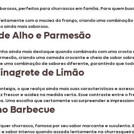
Doces, Bolos e Sobremesas
borosos, perfeitos para churrascos em família. Para quem busc
Pães e Massas
itamente com a maciez do frango, criando uma combinação irre
o ainda mais saboroso.
 de Alho e Parmesão
Bebidas
Entrevistas
 ganha ainda mais destaque quando combinado com uma crosta 
mesão, criando uma camada crocante e cheia de sabor sobre 
ece uma combinação de sabores diferente, garantindo que tod
inagrete de Limão
anteiga, o que realça ainda mais suas características e acres
z frescor e acidez na medida certa. Esse contraste entre o fre
a. Uma escolha que certamente vai surpreender e impressiona
ho Barbecue
quer churrasco, famosa por seu sabor marcante e suculenta. Es
 e sabor intenso quando assada lentamente na churrasqueira