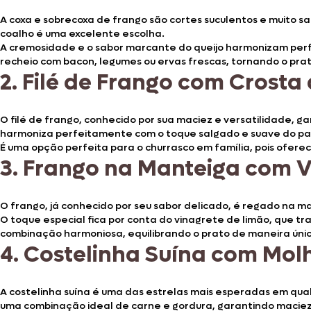
A coxa e sobrecoxa de frango são cortes suculentos e muito sa
coalho é uma excelente escolha.
A cremosidade e o sabor marcante do queijo harmonizam perfe
recheio com bacon, legumes ou ervas frescas, tornando o prat
2.
Filé de Frango com Crosta
O filé de frango, conhecido por sua maciez e versatilidade,
harmoniza perfeitamente com o toque salgado e suave do par
É uma opção perfeita para o churrasco em família, pois ofer
3.
Frango na Manteiga com V
O frango, já conhecido por seu sabor delicado, é regado na m
O toque especial fica por conta do vinagrete de limão, que tra
combinação harmoniosa, equilibrando o prato de maneira únic
4.
Costelinha Suína com Mol
A costelinha suína é uma das estrelas mais esperadas em qual
uma combinação ideal de carne e gordura, garantindo maciez