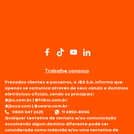
Trabalhe conosco
Prezados clientes e parceiros, a JBS S.A. informa que
apenas se comunica através de seus canais e domínios
eletrônicos oficiais, sendo os principais:
@jbs.com.br
|
@friboi.com.br
@jbssa.com
|
@seara.com.br
0800 047 2425
11 4950-8096
Qualquer tentativa de contato e/ou comunicação
envolvendo algum domínio diferente pode ser
considerada como indevida e/ou uma tentativa de