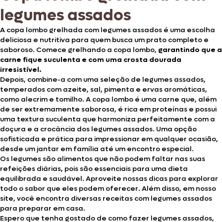
legumes assados
A copa lombo grelhada com legumes assados é uma escolha
deliciosa e nutritiva para quem busca um prato completo e
saboroso. Comece grelhando a copa lombo,
garantindo que a
carne fique suculenta e com uma crosta dourada
irresistível.
Depois, combine-a com uma seleção de legumes assados,
temperados com azeite, sal, pimenta e ervas aromáticas,
como alecrim e tomilho. A copa lombo é uma carne que, além
de ser extremamente saborosa, é rica em proteínas e possui
uma textura suculenta que harmoniza perfeitamente com a
doçura e a crocância dos legumes assados. Uma opção
sofisticada e prática para impressionar em qualquer ocasião,
desde um jantar em família até um encontro especial.
Os legumes são alimentos que não podem faltar nas suas
refeições diárias, pois são essenciais para uma dieta
equilibrada e saudável. Aproveite nossas dicas para explorar
todo o sabor que eles podem oferecer. Além disso, em nosso
site, você encontra diversas receitas com legumes assados
para preparar em casa.
Espero que tenha gostado de como fazer legumes assados,