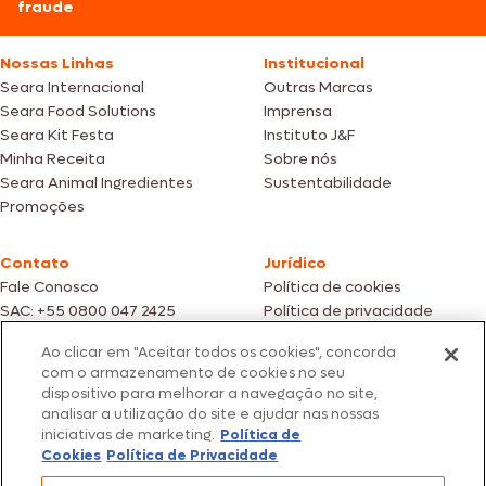
fraude
Nossas Linhas
Institucional
Seara Internacional
Outras Marcas
Seara Food Solutions
Imprensa
Seara Kit Festa
Instituto J&F
Minha Receita
Sobre nós
Seara Animal Ingredientes
Sustentabilidade
Promoções
Contato
Jurídico
Fale Conosco
Política de cookies
SAC: +55 0800 047 2425
Política de privacidade
Ao clicar em "Aceitar todos os cookies", concorda
Fotos meramente ilustrativas | Ofertas válidas enquanto durarem os
com o armazenamento de cookies no seu
estoques dos nossos parceiros | Vendas sujeitas a análise e confirmação
dispositivo para melhorar a navegação no site,
de dados.
analisar a utilização do site e ajudar nas nossas
Os preços, promoções e condições de pagamento são válidos
iniciativas de marketing.
Política de
exclusivamente para compras efetuadas em nossos parceiros.
Todos os produtos estão sujeitos a disponibilidade de estoque.
Cookies
Política de Privacidade