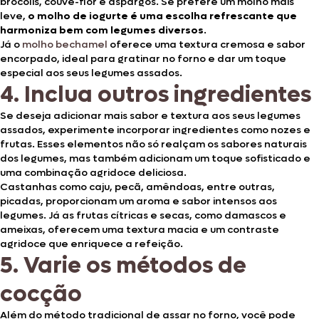
brócolis, couve-flor e aspargos. Se prefere um molho mais
leve,
o molho de iogurte é uma escolha refrescante que
harmoniza bem com legumes diversos
.
Já o
molho bechamel
oferece uma textura cremosa e sabor
encorpado, ideal para gratinar no forno e dar um toque
especial aos seus legumes assados.
4. Inclua outros ingredientes
Se deseja adicionar mais sabor e textura aos seus legumes
assados, experimente incorporar ingredientes como nozes e
frutas. Esses elementos não só realçam os sabores naturais
dos legumes, mas também adicionam um toque sofisticado e
uma combinação agridoce deliciosa.
Castanhas como caju, pecã, amêndoas, entre outras,
picadas, proporcionam um aroma e sabor intensos aos
legumes. Já as frutas cítricas e secas, como damascos e
ameixas, oferecem uma textura macia e um contraste
agridoce que enriquece a refeição.
5. Varie os métodos de
cocção
Além do método tradicional de assar no forno, você pode