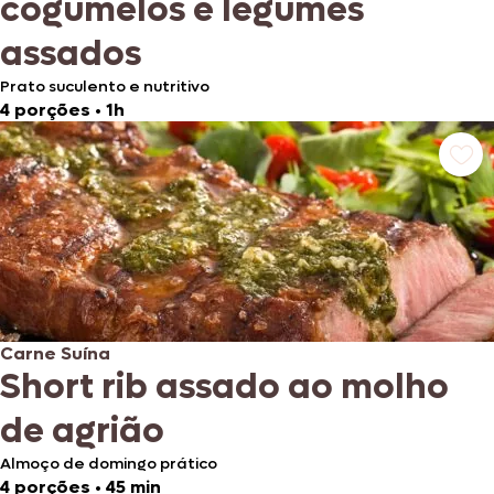
cogumelos e legumes
assados
Prato suculento e nutritivo
4 porções
•
1h
Carne Suína
Short rib assado ao molho
de agrião
Almoço de domingo prático
4 porções
•
45 min