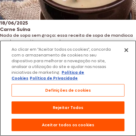
18/06/2025
Carne Suína
Nada de sopa sem graça: essa receita de sopa de mandioca
com bacon vai te surpreender
Sem imagem
Ao clicar em "Aceitar todos os cookies", concorda
14/06/2025
com o armazenamento de cookies no seu
Aves
dispositivo para melhorar a navegação no site,
Monte o kit churrasco ideal com frango, suínos e opções
analisar a utilização do site e ajudar nas nossas
vegetais
iniciativas de marketing.
Política de
Cookies
Política de Privacidade
Definições de cookies
Rejeitar Todos
Aceitar todos os cookies