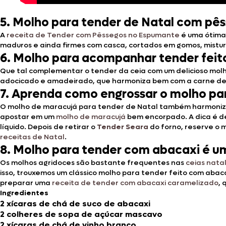
5. Molho para tender de Natal com pês
A
receita de Tender com Pêssegos no Espumante
é uma ótima 
maduros e ainda firmes com casca, cortados em gomos, mistu
6. Molho para acompanhar tender feit
Que tal complementar o tender da ceia com um delicioso molh
adocicado e amadeirado, que harmoniza bem com a carne de 
7. Aprenda como engrossar o molho pa
O molho de maracujá para tender de Natal também harmoniza m
apostar em um
molho de maracujá
bem encorpado. A dica é de
líquido. Depois de retirar o
Tender Seara
do forno, reserve o 
receitas de Natal
.
8. Molho para tender com abacaxi é um
Os molhos agridoces são bastante frequentes nas
ceias nata
isso, trouxemos um clássico molho para tender feito com aba
preparar uma
receita de tender com abacaxi caramelizado
, 
Ingredientes
2 xícaras de chá de suco de abacaxi
2 colheres de sopa de açúcar mascavo
2 xícaras de chá de vinho branco