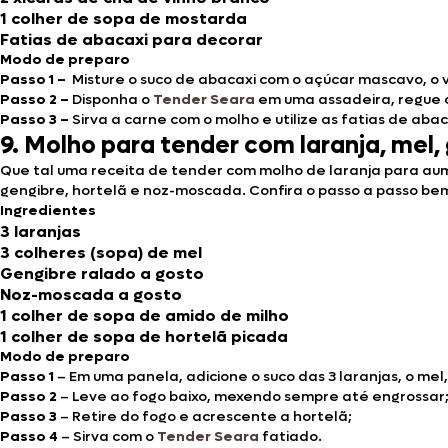
1 colher de sopa de mostarda
Fatias de abacaxi para decorar
Modo de preparo
Passo 1 –
Misture o suco de abacaxi com o açúcar mascavo, o 
Passo 2 –
Disponha o
Tender Seara
em uma assadeira, regue c
Passo 3 –
Sirva a carne com o molho e utilize as fatias de aba
9. Molho para tender com laranja, mel,
Que tal uma receita de tender com molho de laranja para aum
gengibre, hortelã e noz-moscada. Confira o passo a passo be
Ingredientes
3 laranjas
3 colheres (sopa) de mel
Gengibre ralado a gosto
Noz-moscada a gosto
1 colher de sopa de amido de milho
1 colher de sopa de hortelã picada
Modo de preparo
Passo 1
– Em uma panela, adicione o suco das 3 laranjas, o me
Passo 2
– Leve ao fogo baixo, mexendo sempre até engrossar
Passo 3
– Retire do fogo e acrescente a hortelã;
Passo 4
– Sirva com o
Tender Seara
fatiado.