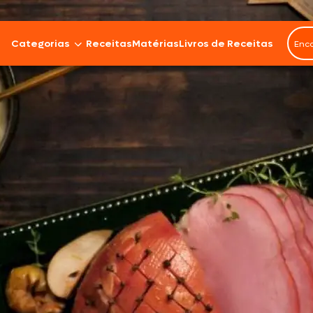
Categorias
Receitas
Matérias
Livros de Receitas
Bovinos
Cordeiro
Carnes Suínas
Aves
Frios e Embutidos
Peixes e Frutos do Mar
100% Vegetal