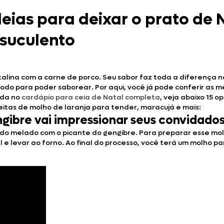
deias para deixar o prato de 
suculento
alina com a carne de porco. Seu sabor faz toda a diferença
odo para poder saborear. Por aqui, você já pode conferir as 
ida no
cardápio para ceia de Natal completa
, veja abaixo 15 
itas de molho de laranja para tender, maracujá e mais:
gibre vai impressionar seus convidado
o melado com o picante do gengibre. Para preparar esse molho
l e levar ao forno. Ao final do processo, você terá um molho 