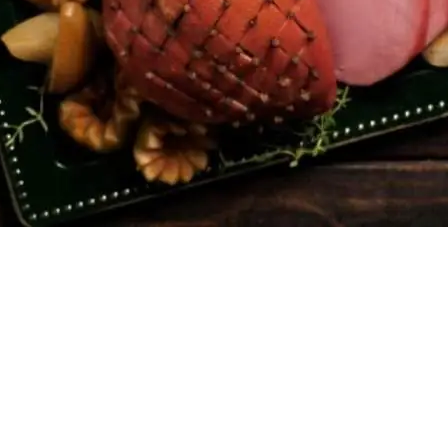
Doces, Bolos e Sobremesas
Pães e Massas
Bebidas
Entrevistas