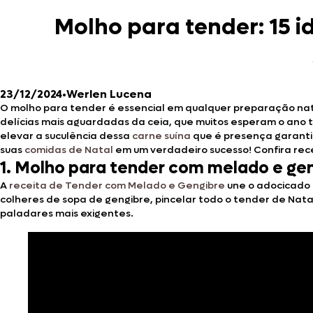
Molho para tender: 15 i
23/12/2024
•
Werlen Lucena
O molho para tender é essencial em qualquer preparação nat
delícias mais aguardadas da ceia, que muitos esperam o ano t
elevar a suculência dessa
carne suína
que é presença garant
suas
comidas de Natal
em um verdadeiro sucesso! Confira rece
1. Molho para tender com melado e gen
A
receita de Tender com Melado e Gengibre
une o adocicado d
colheres de sopa de gengibre, pincelar todo o tender de Nata
paladares mais exigentes.