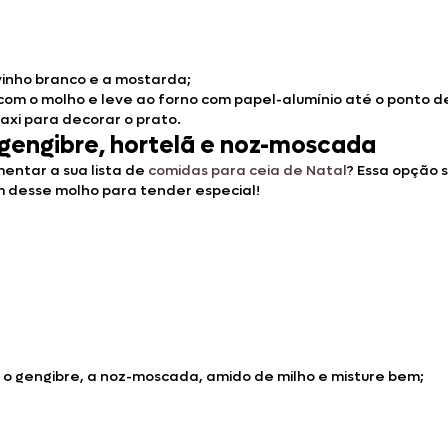
vinho branco e a mostarda;
om o molho e leve ao forno com papel-alumínio até o ponto d
caxi para decorar o prato.
 gengibre, hortelã e noz-moscada
entar a sua lista de
comidas para ceia de Natal
? Essa opção 
m desse molho para tender especial!
l, o gengibre, a noz-moscada, amido de milho e misture bem;
;