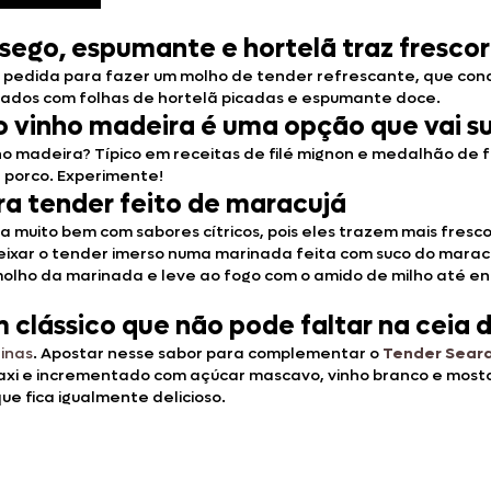
sego, espumante e hortelã traz frescor
pedida para fazer um molho de tender refrescante, que conqu
rados com folhas de hortelã picadas e espumante doce.
o vinho madeira é uma opção que vai s
o madeira? Típico em receitas de filé mignon e medalhão de 
porco. Experimente!
ra tender feito de maracujá
uito bem com sabores cítricos, pois eles trazem mais frescor
ixar o tender imerso numa marinada feita com suco do maracujá
molho da marinada e leve ao fogo com o amido de milho até en
 clássico que não pode faltar na ceia 
linas
. Apostar nesse sabor para complementar o
Tender Sear
caxi e incrementado com açúcar mascavo, vinho branco e most
que fica igualmente delicioso.