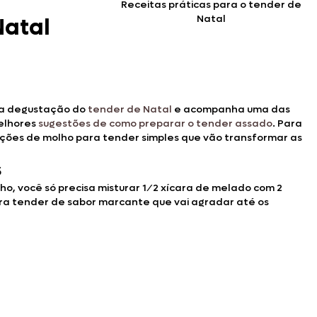
Receitas práticas para o tender de
Natal
Natal
 na degustação do
tender de Natal
e acompanha uma das
melhores
sugestões de como preparar o tender assado
. Para
opções de molho para tender simples que vão transformar as
s
, você só precisa misturar 1 ⁄ 2 xícara de melado com 2
para tender de sabor marcante que vai agradar até os