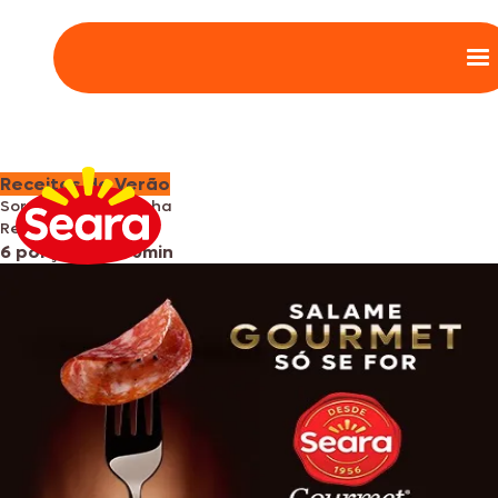
Receitas de Verão
Sorvete de caipirinha
Refrescante cítrico
6 porções
•
4h30min