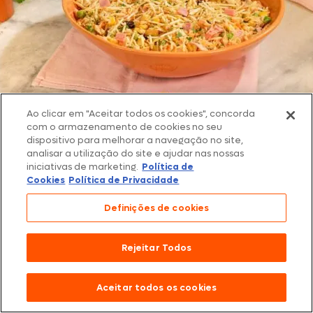
23/01/2024
Ao clicar em "Aceitar todos os cookies", concorda
Aves
com o armazenamento de cookies no seu
Salpicão de frango com creme de leite pronto em 20 minutos:
dispositivo para melhorar a navegação no site,
receita rápida e deliciosa para os dias quentes
analisar a utilização do site e ajudar nas nossas
iniciativas de marketing.
Política de
Cookies
Política de Privacidade
Definições de cookies
Rejeitar Todos
Aceitar todos os cookies