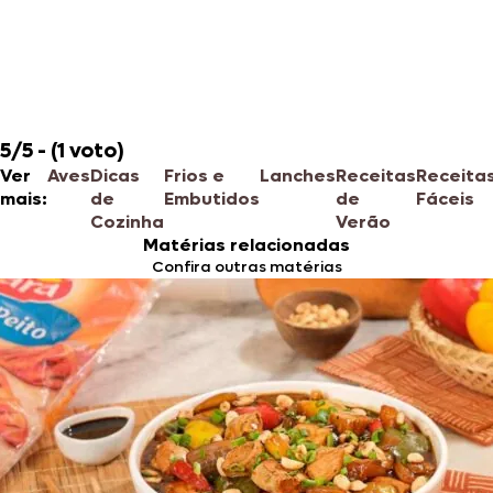
5/5 - (1 voto)
Ver
Aves
Dicas
Frios e
Lanches
Receitas
Receita
mais:
de
Embutidos
de
Fáceis
Cozinha
Verão
Matérias relacionadas
Confira outras matérias