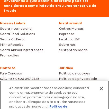
envolvendo algum domínio diferente pode ser
considerada como indevida e/ou uma tentativa de
fraude
Nossas Linhas
Institucional
Seara Internacional
Outras Marcas
Seara Food Solutions
Imprensa
Seara Kit Festa
Instituto J&F
Minha Receita
Sobre nós
Seara Animal Ingredientes
Sustentabilidade
Promoções
Contato
Jurídico
Fale Conosco
Política de cookies
SAC: +55 0800 047 2425
Política de privacidade
Ao clicar em "Aceitar todos os cookies", concorda
Fotos meramente ilustrativas | Ofertas válidas enquanto durarem os
com o armazenamento de cookies no seu
estoques dos nossos parceiros | Vendas sujeitas a análise e confirmação
dispositivo para melhorar a navegação no site,
de dados.
analisar a utilização do site e ajudar nas nossas
Os preços, promoções e condições de pagamento são válidos
iniciativas de marketing.
Política de
exclusivamente para compras efetuadas em nossos parceiros.