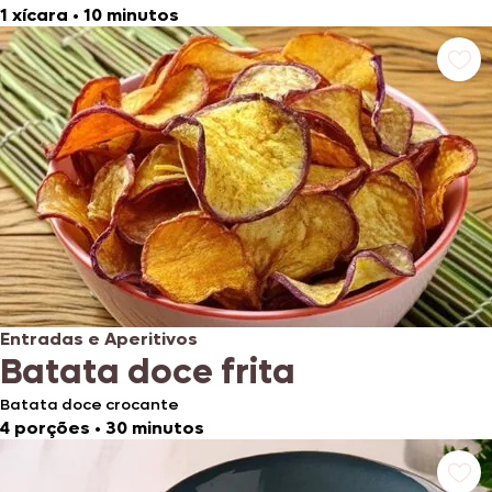
1 xícara
•
10 minutos
Entradas e Aperitivos
Batata doce frita
Batata doce crocante
4 porções
•
30 minutos