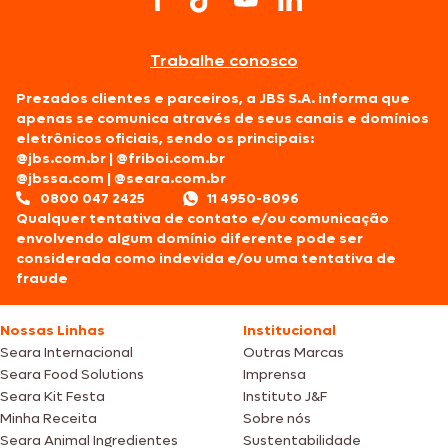
Trabalhe conosco
Prezados clientes e parceiros, a JBS S.A. informa que
apenas se comunica através de seus canais e domínios
eletrônicos oficiais, sendo os principais:
@jbs.com.br
|
@friboi.com.br
@jbssa.com
|
@seara.com.br
0800 047 2425
11 4950-8096
Qualquer tentativa de contato e/ou comunicação
envolvendo algum domínio diferente pode ser
considerada como indevida e/ou uma tentativa de
fraude
Nossas Linhas
Institucional
Seara Internacional
Outras Marcas
Seara Food Solutions
Imprensa
Seara Kit Festa
Instituto J&F
Minha Receita
Sobre nós
Seara Animal Ingredientes
Sustentabilidade