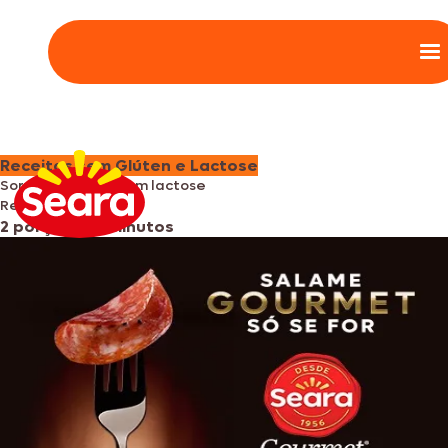
Receitas sem Glúten e Lactose
Sorvete caseiro sem lactose
Refrescante leve
2 porções
•
15 minutos