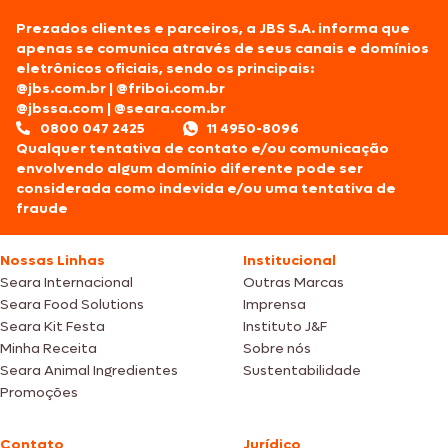
Prezados clientes e parceiros, a JBS S.A. informa que
apenas se comunica através de seus canais e domínios
eletrônicos oficiais, sendo os principais:
@jbs.com.br
|
@friboi.com.br
@jbssa.com
|
@seara.com.br
0800 047 2425
11 4950-8096
Qualquer tentativa de contato e/ou comunicação
envolvendo algum domínio diferente pode ser
considerada como indevida e/ou uma tentativa de
fraude
Nossas Linhas
Institucional
Seara Internacional
Outras Marcas
Seara Food Solutions
Imprensa
Seara Kit Festa
Instituto J&F
Minha Receita
Sobre nós
Seara Animal Ingredientes
Sustentabilidade
Promoções
Contato
Jurídico