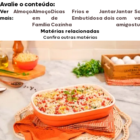
Avalie o conteúdo:
Ver
Almoço
Almoço
Dicas
Frios e
Jantar
Jantar
Sa
mais:
em
de
Embutidos
a dois
com
va
Família
Cozinha
amigos
tu
Matérias relacionadas
Confira outras matérias