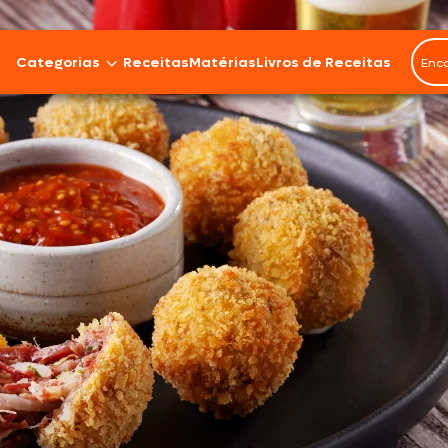
Categorias
Receitas
Matérias
Livros de Receitas
Bovinos
Cordeiro
Carnes Suínas
Aves
Frios e Embutidos
Peixes e Frutos do Mar
100% Vegetal