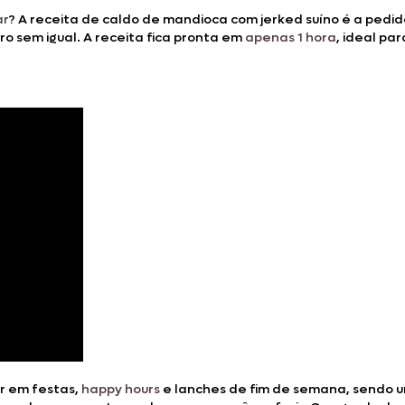
ar
? A receita de caldo de mandioca com jerked suíno é a pedi
o sem igual. A receita fica pronta em
apenas 1 hora
, ideal pa
r em festas,
happy hours
e lanches de fim de semana, sendo u