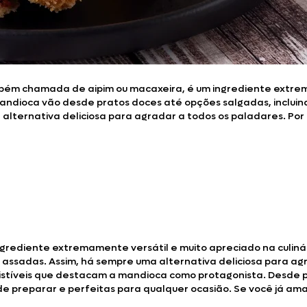
Doces, Bolos e Sobremesas
Pães e Massas
Bebidas
ém chamada de aipim ou macaxeira, é um ingrediente extremame
andioca vão desde pratos doces até opções salgadas, incluind
Entrevistas
alternativa deliciosa para agradar a todos os paladares. Por 
ediente extremamente versátil e muito apreciado na culinári
e assadas. Assim, há sempre uma alternativa deliciosa para ag
resistíveis que destacam a mandioca como protagonista. Desde 
e preparar e perfeitas para qualquer ocasião. Se você já ama