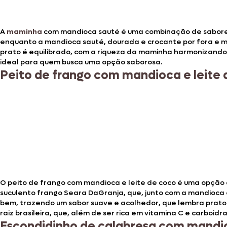
A
maminha
com mandioca sauté é uma combinação de sabores 
enquanto a mandioca sauté, dourada e crocante por fora e 
prato é equilibrado, com a riqueza da maminha harmonizando
ideal para quem busca uma opção saborosa.
Peito de frango com mandioca e leite
O peito de frango com mandioca e leite de coco é uma opção d
suculento frango Seara DaGranja, que, junto com a mandioca e
bem, trazendo um sabor suave e acolhedor, que lembra pratos
raiz brasileira, que, além de ser rica em vitamina C e carboidr
Escondidinho de calabresa com mandi