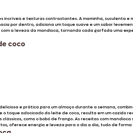
incríveis e texturas contrastantes. A maminha, suculenta e 
macia por dentro, adiciona um toque suave e um sabor levem
 com a leveza da mandioca, tornando cada garfada uma experi
 de coco
eliciosa e prática para um almoço durante a semana, combinan
 o toque adocicado do leite de coco, resulta em um cozido re
 clássicos, como o bobó de frango. As receitas com mandioca 
atos, oferece energia e leveza para o dia a dia, tudo de forma 
oca