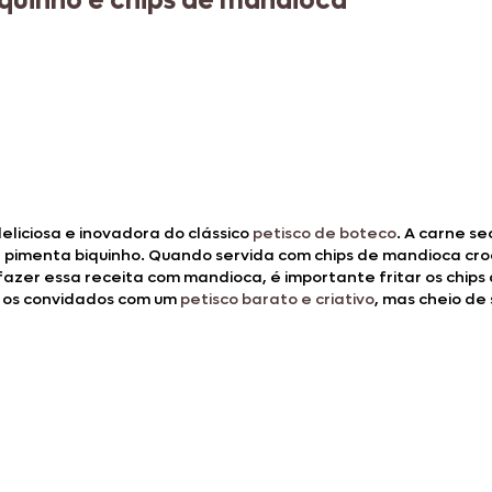
quinho e chips de mandioca
liciosa e inovadora do clássico
petisco de boteco
. A carne s
imenta biquinho. Quando servida com chips de mandioca crocan
fazer essa receita com mandioca, é importante fritar os chip
r os convidados com um
petisco barato e criativo
, mas cheio de