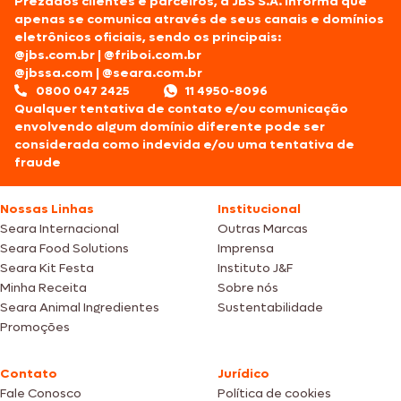
Prezados clientes e parceiros, a JBS S.A. informa que
apenas se comunica através de seus canais e domínios
eletrônicos oficiais, sendo os principais:
@jbs.com.br
|
@friboi.com.br
@jbssa.com
|
@seara.com.br
0800 047 2425
11 4950-8096
Qualquer tentativa de contato e/ou comunicação
envolvendo algum domínio diferente pode ser
considerada como indevida e/ou uma tentativa de
fraude
Nossas Linhas
Institucional
Seara Internacional
Outras Marcas
Seara Food Solutions
Imprensa
Seara Kit Festa
Instituto J&F
Minha Receita
Sobre nós
Seara Animal Ingredientes
Sustentabilidade
Promoções
Contato
Jurídico
Fale Conosco
Política de cookies