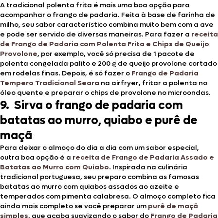
A tradicional polenta frita é mais uma boa opção para
acompanhar o frango de padaria. Feita à base de farinha de
milho, seu sabor característico combina muito bem com a ave
e pode ser servido de diversas maneiras. Para fazer a
receita
de Frango de Padaria com Polenta Frita e Chips de Queijo
Provolone
, por exemplo, você só precisa de 1 pacote de
polenta congelada palito e 200 g de queijo provolone cortado
em rodelas finas. Depois, é só fazer o
Frango de Padaria
Tempero Tradicional Seara
na airfryer, fritar a polenta no
óleo quente e preparar o chips de provolone no microondas.
9. Sirva o frango de padaria com
batatas ao murro, quiabo e purê de
maçã
Para deixar o almoço do dia a dia com um sabor especial,
outra boa opção é a
receita de Frango de Padaria Assado e
Batatas ao Murro com Quiabo
. Inspirada na culinária
tradicional portuguesa, seu preparo combina as famosas
batatas ao murro com quiabos assados ao azeite e
temperados com pimenta calabresa. O almoço completo fica
ainda mais completo se você preparar um
purê de maçã
simples
, que acaba suavizando o sabor do
Frango de Padaria