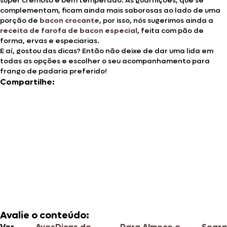
super cremoso e bem temperado. As guarnições, que se
complementam, ficam ainda mais saborosas ao lado de uma
porção de
bacon crocante
, por isso, nós sugerimos ainda a
receita de farofa de bacon especial
, feita com pão de
forma, ervas e especiarias.
E aí, gostou das dicas? Então não deixe de dar uma lida em
todas as opções e escolher o seu acompanhamento para
frango de padaria preferido!
Compartilhe:
Avalie o conteúdo:
Ver
Aves
Dicas de
Para Almoço e
Seara