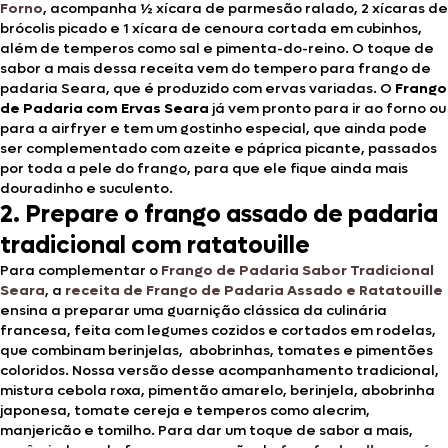
Forno
, acompanha ½ xícara de parmesão ralado, 2 xícaras de
brócolis picado e 1 xícara de cenoura cortada em cubinhos,
além de temperos como sal e pimenta-do-reino. O toque de
sabor a mais dessa receita vem do tempero para frango de
padaria Seara, que é produzido com ervas variadas. O
Frango
de Padaria com Ervas Seara
já vem pronto para ir ao forno ou
para a airfryer e tem um gostinho especial, que ainda pode
ser complementado com azeite e páprica picante, passados
por toda a pele do frango, para que ele fique ainda mais
douradinho e suculento.
2. Prepare o frango assado de padaria
tradicional com ratatouille
Para complementar o
Frango de Padaria Sabor Tradicional
Seara
, a
receita de Frango de Padaria Assado e Ratatouille
ensina a preparar uma guarnição clássica da culinária
francesa, feita com legumes cozidos e cortados em rodelas,
que combinam berinjelas, abobrinhas, tomates e pimentões
coloridos. Nossa versão desse acompanhamento tradicional,
mistura cebola roxa, pimentão amarelo, berinjela, abobrinha
japonesa, tomate cereja e temperos como alecrim,
manjericão e tomilho. Para dar um toque de sabor a mais,