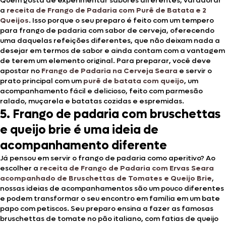
Quem gosta de experimentar sabores diferentes, vai adorar
a
receita de Frango de Padaria com Purê de Batata e 2
Queijos
. Isso porque o seu preparo é feito com um tempero
para frango de padaria com sabor de cerveja, oferecendo
uma daquelas refeições diferentes, que não deixam nada a
desejar em termos de sabor e ainda contam com a vantagem
de terem um elemento original. Para preparar, você deve
apostar no
Frango de Padaria na Cerveja Seara
e servir o
prato principal com um
purê de batata com queijo
, um
acompanhamento fácil e delicioso, feito com parmesão
ralado, muçarela e batatas cozidas e espremidas.
5. Frango de padaria com bruschettas
e queijo brie é uma ideia de
acompanhamento diferente
Já pensou em servir o frango de padaria como aperitivo? Ao
escolher a
receita de Frango de Padaria com Ervas Seara
acompanhado de Bruschettas de Tomates e Queijo Brie
,
nossas ideias de acompanhamentos são um pouco diferentes
e podem transformar o seu encontro em família em um bate
papo com petiscos. Seu preparo ensina a fazer as famosas
bruschettas de tomate no pão italiano, com fatias de queijo