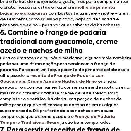
brie e folhas de manjericão a gosto, mas para complementar
o prato, nossa sugestão é fazer um
molho de pimenta
biquinho e alcaparras
com bastante azeite e vinagre – além
de temperos como salsinha picada, páprica defumada e
pimenta-do-reino – para variar os sabores da bruschetta.
6. Combine o frango de padaria
tradicional com guacamole, creme
azedo e nachos de milho
Para os amantes da culinária mexicana, o guacamole também
pode ser uma ótima opção para servir com o frango de
padaria. Feito com um toque picante de pimenta calabresa e
alho picado, a
receita de Frango de Padaria com
Guacamole, Creme Azedo e Nachos de Milho
ensina a
preparar o acompanhamento com um creme de ricota azedo,
misturado com limão tahiti e creme de leite fresco. Para
completar o aperitivo, há ainda uma porção de nachos de
milho pronto que você consegue encontrar em qualquer
supermercado. Dê preferência aos nachos com pouco
tempero, já que o creme azedo e o
Frango de Padaria
Tempero Tradicional Seara
já são bem temperados.
7. Para servir a receita de frango de