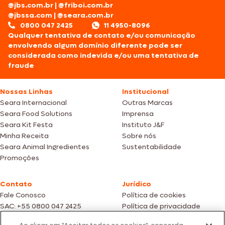
@jbs.com.br
|
@friboi.com.br
@jbssa.com
|
@seara.com.br
0800 047 2425
11 4950-8096
Qualquer tentativa de contato e/ou comunicação
envolvendo algum domínio diferente pode ser
considerada como indevida e/ou uma tentativa de
fraude
Nossas Linhas
Institucional
Seara Internacional
Outras Marcas
Seara Food Solutions
Imprensa
Seara Kit Festa
Instituto J&F
Minha Receita
Sobre nós
Seara Animal Ingredientes
Sustentabilidade
Promoções
Contato
Jurídico
Fale Conosco
Política de cookies
SAC: +55 0800 047 2425
Política de privacidade