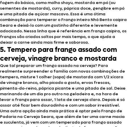
fogem do básico, como molho shoyu, mostarda em pó (ou
sementes de mostarda), curry, páprica doce, gengibre em pó
e uma pitada de açúcar mascavo. Essa é uma ótima
combinação para temperar o Frango inteiro Nhô Bento caipira
Seara e deixá-lo com um gostinho diferente e levemente
adocicado. Nessa linha que é referência em frango caipira, os
frangos são criados soltos por mais tempo, o que ajuda a
deixar a carne ainda mais firme e saborosa.
5. Tempero para frango assado com
cerveja, vinagre branco e mostarda
Que tal preparar um frango assado na cerveja? Para
realmente surpreender a família com novas combinações de
tempero, misture 1 colher (sopa) de mostarda com 1/2 xícara
de vinagre branco, alho picado a gosto, ervas frescas,
pimenta-do-reino, páprica picante e uma pitada de sal. Deixe
marinando de um dia pro outro na geladeira e, na hora de
levar o frango para assar, 1 lata de cerveja clara. Depois é só
assar até ficar bem douradinho e com um sabor irresistível.
Uma outra opção ainda mais prática é optar pelo Frango de
Padaria na Cerveja Seara, que além de ter uma carne macia
e suculenta, já vem com um temperado para frango assado