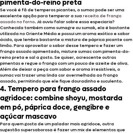
pimenta-do-reino preta
Se você é fã de temperos picantes, o sumac pode ser uma
excelente opção para temperar a sua
receita de frango
assado no forno
. Já ouviu falar sobre essa especiaria?
Conhecida também como sumagre ou sumak, ela é bastante
utilizada no Oriente Médio e possui um aroma exótico e sabor
ácido, que lembra bastante a mistura de páprica picante com
limão. Para aproveitar o sabor desse tempero e fazer um
frango assado apimentado, misture sumac com pimenta-do-
reino preta e sal a gosto. Se quiser, acrescente outras
pimentas e regue o frango com um pouco de azeite de oliva.
Além de deixar a peça com sabor e aroma irresistíveis, o
sumac vai trazer uma linda cor avermelhada ao frango
assado, permitindo que ele fique douradinho e suculento.
4. Tempero para frango assado
agridoce: combine shoyu, mostarda
em pó, páprica doce, gengibre e
açúcar mascavo
Para quem gosta de um paladar mais agridoce, outra
sugestão supersaborosa é fazer um mix de elementos que