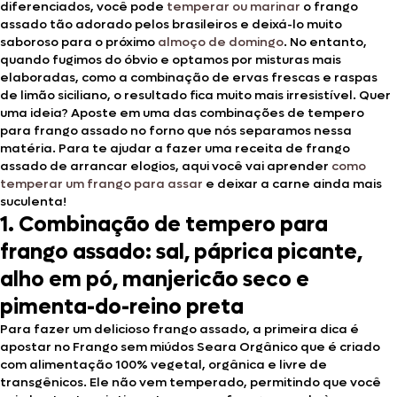
diferenciados, você pode
temperar ou marinar
o frango
assado tão adorado pelos brasileiros e deixá-lo muito
saboroso para o próximo
almoço de domingo
. No entanto,
quando fugimos do óbvio e optamos por misturas mais
elaboradas, como a combinação de ervas frescas e raspas
de limão siciliano, o resultado fica muito mais irresistível. Quer
uma ideia? Aposte em uma das combinações de tempero
para frango assado no forno que nós separamos nessa
matéria. Para te ajudar a fazer uma receita de frango
assado de arrancar elogios, aqui você vai aprender
como
temperar um frango para assar
e deixar a carne ainda mais
suculenta!
1. Combinação de tempero para
frango assado: sal, páprica picante,
alho em pó, manjericão seco e
pimenta-do-reino preta
Para fazer um delicioso frango assado, a primeira dica é
apostar no Frango sem miúdos Seara Orgânico que é criado
com alimentação 100% vegetal, orgânica e livre de
transgênicos. Ele não vem temperado, permitindo que você