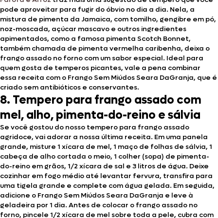
pode aproveitar para fugir do óbvio no dia a dia. Nela, a
mistura de pimenta da Jamaica, com tomilho, gengibre em pó,
noz-moscada, açúcar mascavo e outros ingredientes
apimentados, como a famosa pimenta Scotch Bonnet,
também chamada de pimenta vermelha caribenha, deixa o
frango assado no forno com um sabor especial. Ideal para
quem gosta de temperos picantes, vale a pena combinar
essa receita com o Frango Sem Miúdos Seara DaGranja, que é
criado sem antibióticos e conservantes.
8. Tempero para frango assado com
mel, alho, pimenta-do-reino e sálvia
Se você gostou do nosso tempero para frango assado
agridoce, vai adorar a nossa última receita. Em uma panela
grande, misture 1 xícara de mel, 1 maço de folhas de sálvia, 1
cabeça de alho cortada o meio, 1 colher (sopa) de pimenta-
do-reino em grãos, 1/2 xícara de sal e 3 litros de água. Deixe
cozinhar em fogo médio até levantar fervura, transfira para
uma tigela grande e complete com água gelada. Em seguida,
adicione o Frango Sem Miúdos Seara DaGranja e leve à
geladeira por 1 dia. Antes de colocar o frango assado no
forno, pincele 1/2 xícara de mel sobre toda a pele, cubra com