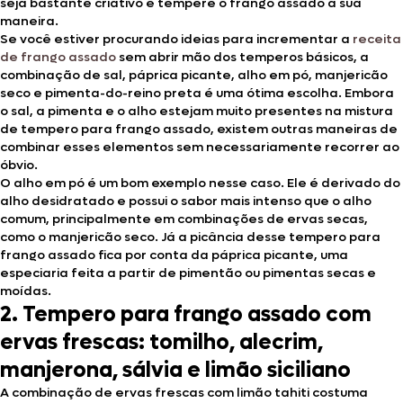
seja bastante criativo e tempere o frango assado à sua
maneira.
Se você estiver procurando ideias para incrementar a
receita
de frango assado
sem abrir mão dos temperos básicos, a
combinação de sal, páprica picante, alho em pó, manjericão
seco e pimenta-do-reino preta é uma ótima escolha. Embora
o sal, a pimenta e o alho estejam muito presentes na mistura
de tempero para frango assado, existem outras maneiras de
combinar esses elementos sem necessariamente recorrer ao
óbvio.
O alho em pó é um bom exemplo nesse caso. Ele é derivado do
alho desidratado e possui o sabor mais intenso que o alho
comum, principalmente em combinações de ervas secas,
como o manjericão seco. Já a picância desse tempero para
frango assado fica por conta da páprica picante, uma
especiaria feita a partir de pimentão ou pimentas secas e
moídas.
2. Tempero para frango assado com
ervas frescas: tomilho, alecrim,
manjerona, sálvia e limão siciliano
A combinação de ervas frescas com limão tahiti costuma