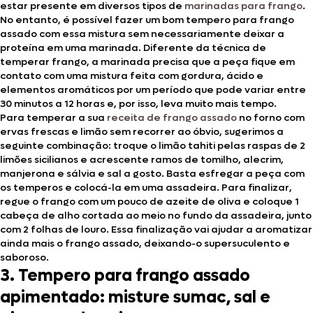
estar presente em diversos tipos de
marinadas para frango
.
No entanto, é possível fazer um bom tempero para frango
assado com essa mistura sem necessariamente deixar a
proteína em uma marinada. Diferente da técnica de
temperar frango, a marinada precisa que a peça fique em
contato com uma mistura feita com gordura, ácido e
elementos aromáticos por um período que pode variar entre
30 minutos a 12 horas e, por isso, leva muito mais tempo.
Para temperar a sua
receita de frango assado
no forno com
ervas frescas e limão sem recorrer ao óbvio, sugerimos a
seguinte combinação: troque o limão tahiti pelas raspas de 2
limões sicilianos e acrescente ramos de tomilho, alecrim,
manjerona e sálvia e sal a gosto. Basta esfregar a peça com
os temperos e colocá-la em uma assadeira. Para finalizar,
regue o frango com um pouco de azeite de oliva e coloque 1
cabeça de alho cortada ao meio no fundo da assadeira, junto
com 2 folhas de louro. Essa finalização vai ajudar a aromatizar
ainda mais o frango assado, deixando-o supersuculento e
saboroso.
3. Tempero para frango assado
apimentado: misture sumac, sal e