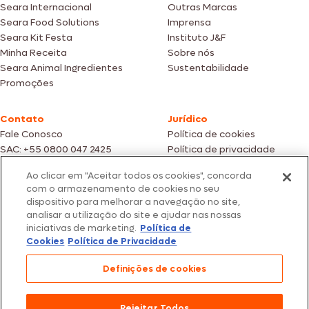
Seara Internacional
Outras Marcas
Seara Food Solutions
Imprensa
Seara Kit Festa
Instituto J&F
Minha Receita
Sobre nós
Seara Animal Ingredientes
Sustentabilidade
Promoções
Contato
Jurídico
Fale Conosco
Política de cookies
SAC: +55 0800 047 2425
Política de privacidade
Ao clicar em "Aceitar todos os cookies", concorda
Fotos meramente ilustrativas | Ofertas válidas enquanto durarem os
com o armazenamento de cookies no seu
estoques dos nossos parceiros | Vendas sujeitas a análise e confirmação
dispositivo para melhorar a navegação no site,
de dados.
analisar a utilização do site e ajudar nas nossas
Os preços, promoções e condições de pagamento são válidos
iniciativas de marketing.
Política de
exclusivamente para compras efetuadas em nossos parceiros.
Todos os produtos estão sujeitos a disponibilidade de estoque.
Cookies
Política de Privacidade
SEARA – CNPJ: 02.914.460/0202-67 – Av. Marginal Direita do Tietê, 500,
Definições de cookies
São Paulo/SP – CEP 05.118-100
© 2026 Seara. Todos os direitos reservados
Rejeitar Todos