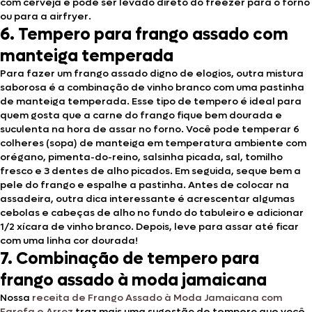
com cerveja e pode ser levado direto do freezer para o forno
ou para a airfryer.
6. Tempero para frango assado com
manteiga temperada
Para fazer um frango assado digno de elogios, outra mistura
saborosa é a combinação de vinho branco com uma pastinha
de manteiga temperada. Esse tipo de tempero é ideal para
quem gosta que a carne do frango fique bem dourada e
suculenta na hora de assar no forno. Você pode temperar 6
colheres (sopa) de manteiga em temperatura ambiente com
orégano, pimenta-do-reino, salsinha picada, sal, tomilho
fresco e 3 dentes de alho picados. Em seguida, seque bem a
pele do frango e espalhe a pastinha. Antes de colocar na
assadeira, outra dica interessante é acrescentar algumas
cebolas e cabeças de alho no fundo do tabuleiro e adicionar
1/2 xícara de vinho branco. Depois, leve para assar até ficar
com uma linha cor dourada!
7. Combinação de tempero para
frango assado à moda jamaicana
Nossa
receita de Frango Assado à Moda Jamaicana com
Farofa e Arroz
traz mais uma sugestão de tempero que você