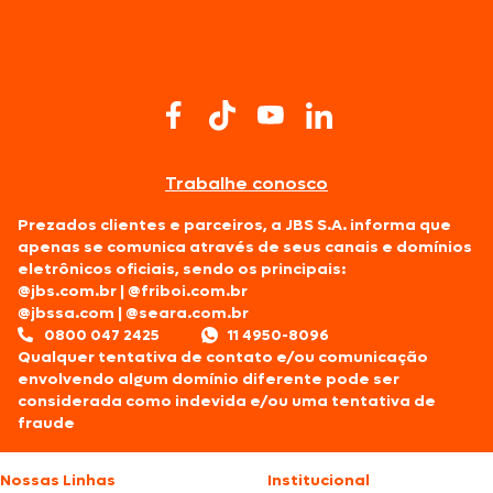
Trabalhe conosco
Prezados clientes e parceiros, a JBS S.A. informa que
apenas se comunica através de seus canais e domínios
eletrônicos oficiais, sendo os principais:
@jbs.com.br
|
@friboi.com.br
@jbssa.com
|
@seara.com.br
0800 047 2425
11 4950-8096
Qualquer tentativa de contato e/ou comunicação
envolvendo algum domínio diferente pode ser
considerada como indevida e/ou uma tentativa de
fraude
Nossas Linhas
Institucional