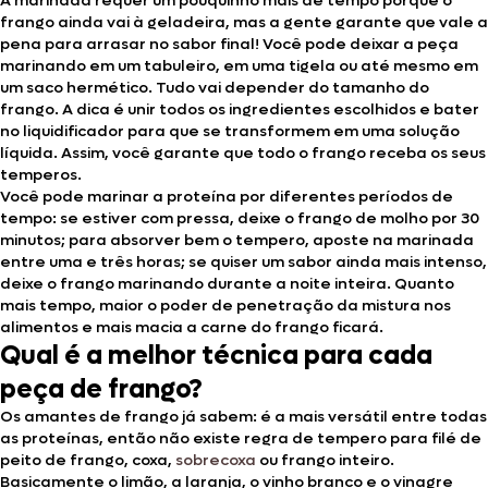
A marinada requer um pouquinho mais de tempo porque o
frango ainda vai à geladeira, mas a gente garante que vale a
pena para arrasar no sabor final! Você pode deixar a peça
marinando em um tabuleiro, em uma tigela ou até mesmo em
um saco hermético. Tudo vai depender do tamanho do
frango. A dica é unir todos os ingredientes escolhidos e bater
no liquidificador para que se transformem em uma solução
líquida. Assim, você garante que todo o frango receba os seus
temperos.
Você pode marinar a proteína por diferentes períodos de
tempo: se estiver com pressa, deixe o frango de molho por 30
minutos; para absorver bem o tempero, aposte na marinada
entre uma e três horas; se quiser um sabor ainda mais intenso,
deixe o frango marinando durante a noite inteira. Quanto
mais tempo, maior o poder de penetração da mistura nos
alimentos e mais macia a carne do frango ficará.
Qual é a melhor técnica para cada
peça de frango?
Os amantes de frango já sabem: é a mais versátil entre todas
as proteínas, então não existe regra de tempero para filé de
peito de frango, coxa,
sobrecoxa
ou frango inteiro.
Basicamente o limão, a laranja, o vinho branco e o vinagre