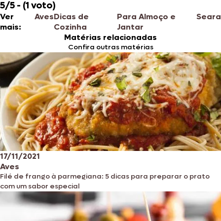
5/5 - (1 voto)
Ver
Aves
Dicas de
Para Almoço e
Seara
mais:
Cozinha
Jantar
Matérias relacionadas
Confira outras matérias
17/11/2021
Aves
Filé de frango à parmegiana: 5 dicas para preparar o prato
com um sabor especial