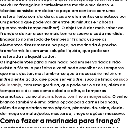
servir um frango indiscutivelmente macio e suculento. A
técnica consiste em deixar a peça em contato com uma
mistura feita com gordura, ácido e elementos aromáticos por
um período que pode variar entre 30 minutos e 12 horas
(quanto mais tempo melhor!). O objetivo é dar mais sabor ao
frango e deixar a carne mais tenra e suave a cada mordida.
Enquanto no método de temperar frango usa-se os
elementos diretamente na peça, na marinada é preciso
transformá-los em uma solução líquida, que pode ser
misturada no liquidificador.
Os ingredientes para a marinada podem ser variados! Não
existe a fórmula perfeita e você pode escolher os temperos
que mais gostar, mas lembre-se que é necessário incluir um
ingrediente ácido, que pode ser vinagre, suco de limão ou
suco
de laranja
, com uma gordura, que pode ser o azeite, além de
temperos clássicos como cebola e alho, e temperos
aromáticos, como
alecrim, louro, tomilho e manjericão
. O vinho
branco também é uma ótima opção para carnes brancas,
além de especiarias como páprica, pimenta-do-reino, dedo-
de-moça ou malagueta, mostarda, shoyu e açúcar mascavo.
Como fazer a marinada para frango?