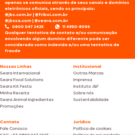
apenas se comunica através de seus canais e domínios
eletrônicos oficiais, sendo os principais:
@jbs.com.br
|
@friboi.com.br
@jbssa.com
|
@seara.com.br
0800 047 2425
11 4950-8096
Qualquer tentativa de contato e/ou comunicação
envolvendo algum domínio diferente pode ser
considerada como indevida e/ou uma tentativa de
fraude
Nossas Linhas
Institucional
Seara Internacional
Outras Marcas
Seara Food Solutions
Imprensa
Seara Kit Festa
Instituto J&F
Minha Receita
Sobre nós
Seara Animal Ingredientes
Sustentabilidade
Promoções
Contato
Jurídico
Fale Conosco
Política de cookies