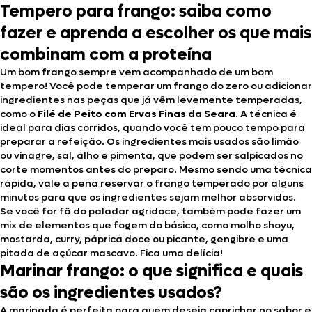
Tempero para frango: saiba como
fazer e aprenda a escolher os que mais
combinam com a proteína
Um bom frango sempre vem acompanhado de um bom
tempero! Você pode temperar um frango do zero ou adicionar
ingredientes nas peças que já vêm levemente temperadas,
como o
Filé de Peito com Ervas Finas da Seara
. A técnica é
ideal para dias corridos, quando você tem pouco tempo para
preparar a refeição. Os ingredientes mais usados são limão
ou vinagre, sal, alho e pimenta, que podem ser salpicados no
corte momentos antes do preparo. Mesmo sendo uma técnica
rápida, vale a pena reservar o frango temperado por alguns
minutos para que os ingredientes sejam melhor absorvidos.
Se você for fã do paladar agridoce, também pode fazer um
mix de elementos que fogem do básico, como molho shoyu,
mostarda, curry, páprica doce ou picante, gengibre e uma
pitada de açúcar mascavo. Fica uma delícia!
Marinar frango: o que significa e quais
são os ingredientes usados?
A marinada é perfeita para quem deseja caprichar no sabor e