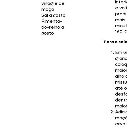
inter
vinagre de
e vol
maçã
produ
Sal a gosto
mais 
Pimenta-
minut
do-reino a
160ºC
gosto
Para a sal
Em u
gran
colo
maio
alho 
mist
até o
desf
dent
maio
Adici
maçã 
erva