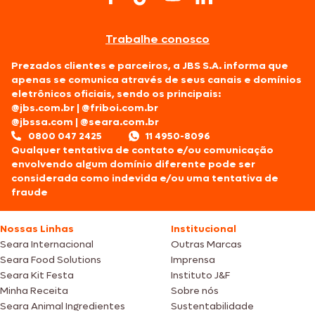
Trabalhe conosco
Prezados clientes e parceiros, a JBS S.A. informa que
apenas se comunica através de seus canais e domínios
eletrônicos oficiais, sendo os principais:
@jbs.com.br
|
@friboi.com.br
@jbssa.com
|
@seara.com.br
0800 047 2425
11 4950-8096
Qualquer tentativa de contato e/ou comunicação
envolvendo algum domínio diferente pode ser
considerada como indevida e/ou uma tentativa de
fraude
Nossas Linhas
Institucional
Seara Internacional
Outras Marcas
Seara Food Solutions
Imprensa
Seara Kit Festa
Instituto J&F
Minha Receita
Sobre nós
Seara Animal Ingredientes
Sustentabilidade