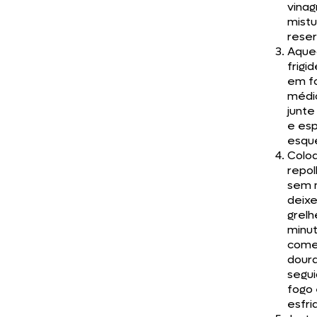
vinag
mist
reser
Aque
frigid
em f
médio
junte
e es
esqu
Colo
repol
sem 
deix
grelh
minut
come
doura
segui
fogo
esfria