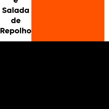
e
Salada
de
Repolho