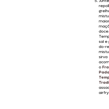
Junte
repol
grelh
mistu
maio
maçã
doce
Temp
sal e
do-re
mist
sirva
acom
o
Fra
Pada
Tem
Tradi
assa
airfry