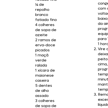
cong
¼ de
com 
repolho
volta
branco
baixo
fatiado fino
da ai
4 colheres
prog
de sopa de
equi
azeite
para 
2 ramos de
1 hora
erva-doce
Vire 
picados
deix
1 maçã
peito
verde
cima,
ralada
prog
1 xícara de
temp
maionese
minu
caseira
mant
5 dentes
temp
de alho
Remo
assado
exce
3 colheres
líqui
de sopa de