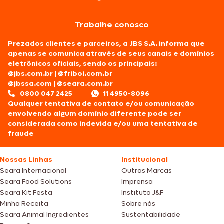
Trabalhe conosco
Prezados clientes e parceiros, a JBS S.A. informa que
apenas se comunica através de seus canais e domínios
eletrônicos oficiais, sendo os principais:
@jbs.com.br
|
@friboi.com.br
@jbssa.com
|
@seara.com.br
0800 047 2425
11 4950-8096
Qualquer tentativa de contato e/ou comunicação
envolvendo algum domínio diferente pode ser
considerada como indevida e/ou uma tentativa de
fraude
Nossas Linhas
Institucional
Seara Internacional
Outras Marcas
Seara Food Solutions
Imprensa
Seara Kit Festa
Instituto J&F
Minha Receita
Sobre nós
Seara Animal Ingredientes
Sustentabilidade