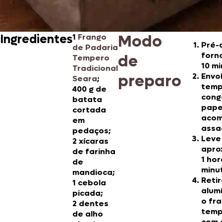
Modo
Ingredientes
1
Frango
Pré-
de Padaria
forno
de
Tempero
10 mi
Tradicional
preparo
Envo
Seara
;
temp
400 g de
cong
batata
pape
cortada
acom
em
assa
pedaços;
Leve
2 xícaras
apro
de farinha
1 hor
de
minu
mandioca;
Reti
1 cebola
alum
picada;
o fr
2 dentes
temp
de alho
com 