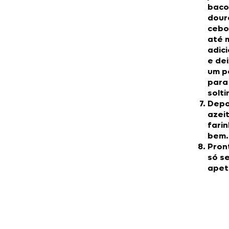
baco
doura
cebo
até 
adic
e de
um p
para
solti
Depoi
azei
fari
bem.
Pron
só se
apet