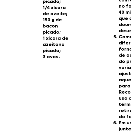
picado;
no f
1/4 xícara
40 m
de azeite;
que a
150 g de
dour
bacon
dese
picado;
Como
1 xícara de
dife
azeitona
forn
picada;
de a
3 ovos.
do p
varia
ajus
aque
para
Reco
uso 
térm
reti
do f
Em u
junte