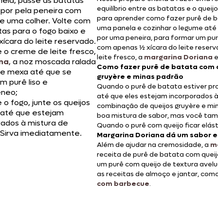
ela, passe as batatas
equilíbrio entre as batatas e o queij
 por pela peneira com
para aprender como fazer purê de ba
de uma colher. Volte com
uma panela e cozinhar o legume até q
tas para o fogo baixo e
por uma peneira, para formar um pur
xícara do leite reservado.
com apenas ½ xícara do leite reserv
e o creme de leite fresco,
leite fresco, a
margarina Doriana
e
na
, a noz moscada ralada
Como fazer purê de batata com q
 e mexa até que se
gruyère e minas padrão
m purê liso e
Quando o purê de batata estiver pro
neo;
até que eles estejam incorporados 
 o fogo, junte os queijos
combinação de queijos gruyère e mi
até que estejam
boa mistura de sabor, mas você tam
rados à mistura de
Quando o purê com queijo ficar elásti
 Sirva imediatamente.
Margarina Doriana dá um sabor e
Além de ajudar na cremosidade, a
m
receita de purê de batata com queij
um purê com queijo de textura avel
as receitas de almoço e jantar, co
com barbecue
.