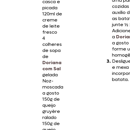
uma pan
casca e
cozidas
picada
auxílio 
120ml de
as bata
creme
junte ½ 
de leite
Adicion
fresco
a
Doria
4
a gosto
colheres
forme u
de sopa
homogê
de
Desligue
Doriana
e mexa 
com Sal
incorpo
gelada
batata.
Noz-
moscada
a gosto
150g de
queijo
gruyère
ralado
150g de
queijo