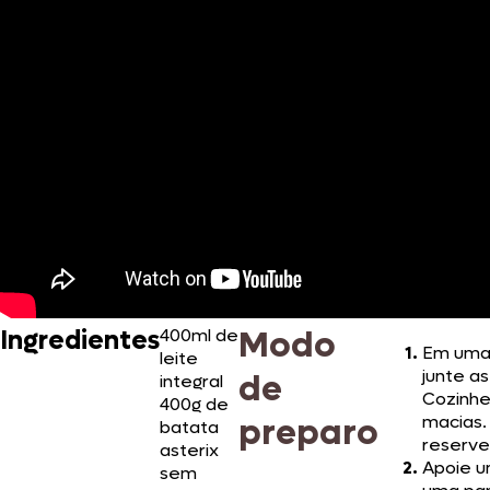
Modo
Ingredientes
400ml de
Em uma 
leite
junte as
de
integral
Cozinhe
400g de
preparo
macias.
batata
reserve 
asterix
Apoie u
sem