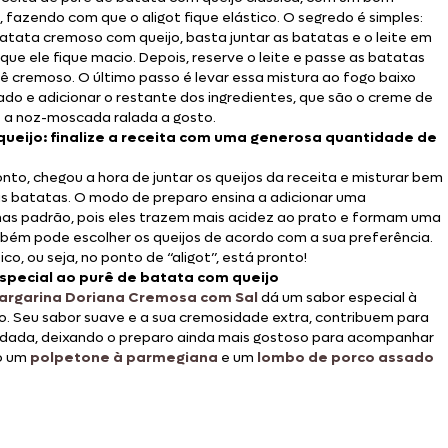
o, fazendo com que o aligot fique elástico. O segredo é simples:
tata cremoso com queijo, basta juntar as batatas e o leite em
ue ele fique macio. Depois, reserve o leite e passe as batatas
ê cremoso. O último passo é levar essa mistura ao fogo baixo
ado e adicionar o restante dos ingredientes, que são o creme de
 a noz-moscada ralada a gosto.
ueijo: finalize a receita com uma generosa quantidade de
nto, chegou a hora de juntar os queijos da receita e misturar bem
às batatas. O modo de preparo ensina a adicionar uma
nas padrão, pois eles trazem mais acidez ao prato e formam uma
bém pode escolher os queijos de acordo com a sua preferência.
co, ou seja, no ponto de “aligot”, está pronto!
special ao purê de batata com queijo
argarina Doriana Cremosa com Sal
dá um sabor especial à
o. Seu sabor suave e a sua cremosidade extra, contribuem para
udada, deixando o preparo ainda mais gostoso para acompanhar
mo um
polpetone à parmegiana
e um
lombo de porco assado