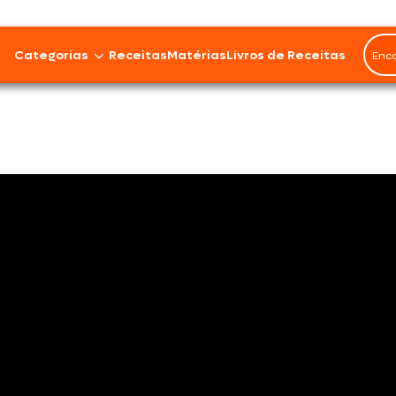
Rendimento
1 porção
Categorias
Receitas
Matérias
Livros de Receitas
Bovinos
Cordeiro
Carnes Suínas
Aves
Frios e Embutidos
Peixes e Frutos do Mar
100% Vegetal