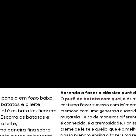
Doces, Bolos e Sobremesas
Pães e Massas
Bebidas
Entrevistas
Aprenda a fazer o clássico purê 
panela em fogo baixo,
O
purê de batata com queijo
é um
 batatas e o leite.
costuma fazer sucesso com inúmeros
 até as batatas ficarem
cremoso com uma generosa quantidad
 Escorra as batatas e
muçarela. Feito de maneiras diferen
o leite;
é conhecido, é a cremosidade. Por i
creme de leite e queijo, que é a mel
ma peneira fina sobre
Nosso preparo ensina a fazer uma r