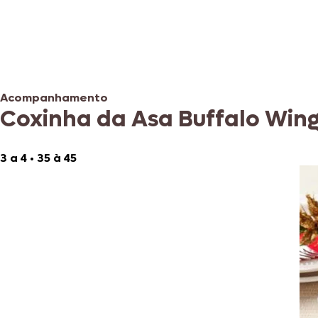
Acompanhamento
Coxinha da Asa Buffalo Wing
3 a 4
•
35 à 45