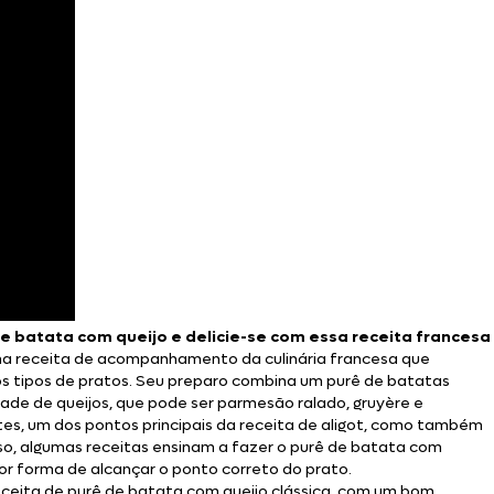
de batata com queijo e delicie-se com essa receita francesa
a receita de acompanhamento da culinária francesa que
 tipos de pratos. Seu preparo combina um purê de batatas
e de queijos, que pode ser parmesão ralado, gruyère e
tes, um dos pontos principais da receita de aligot, como também
sso, algumas receitas ensinam a fazer o purê de batata com
hor forma de alcançar o ponto correto do prato.
eceita de purê de batata com queijo clássica, com um bom