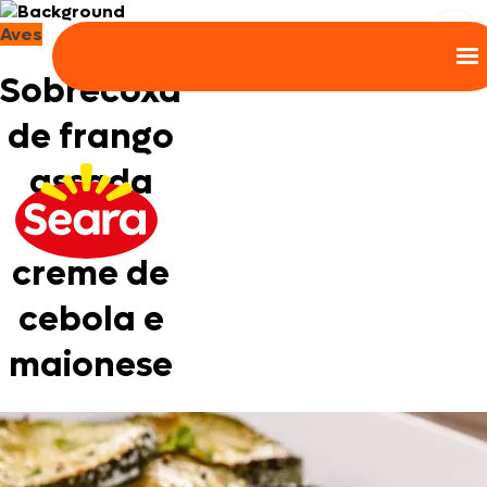
Aves
Sobrecoxa
de frango
assada
com
creme de
cebola e
maionese