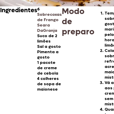
Modo
Ingredientes
6
Tem
Sobrecoxas
sobr
de
de Frango
gost
Seara
preparo
mar
DaGranja
pel
Suco de 2
hora
limões
limã
Sal a gosto
Col
Pimenta a
sob
gosto
refr
1 pacote
acre
de creme
mai
de cebola
mist
4 colheres
Vá 
de sopa de
aos 
maionese
cre
sem 
mist
Qua