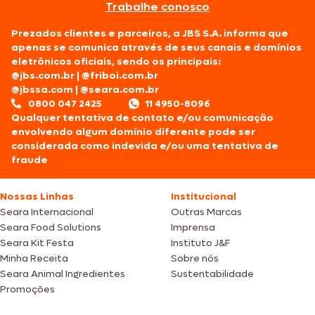
Trabalhe conosco
Prezados clientes e parceiros, a JBS S.A. informa que
apenas se comunica através de seus canais e domínios
eletrônicos oficiais, sendo os principais:
@jbs.com.br
|
@friboi.com.br
@jbssa.com
|
@seara.com.br
0800 047 2425
11 4950-8096
Qualquer tentativa de contato e/ou comunicação
envolvendo algum domínio diferente pode ser
considerada como indevida e/ou uma tentativa de
fraude
Nossas Linhas
Institucional
Seara Internacional
Outras Marcas
Seara Food Solutions
Imprensa
Seara Kit Festa
Instituto J&F
Minha Receita
Sobre nós
Seara Animal Ingredientes
Sustentabilidade
Promoções