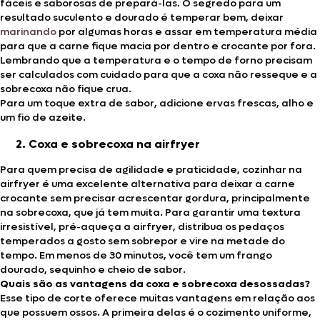
fáceis e saborosas de prepará-las. O segredo para um
resultado suculento e dourado é temperar bem, deixar
marinando
por algumas horas e assar em temperatura média
para que a carne fique macia por dentro e crocante por fora.
Lembrando que a temperatura e o tempo de forno precisam
ser calculados com cuidado para que a coxa não resseque e a
sobrecoxa não fique crua.
Para um toque extra de sabor, adicione ervas frescas, alho e
um fio de azeite.
Coxa e sobrecoxa na airfryer
Para quem precisa de agilidade e praticidade, cozinhar na
airfryer é uma excelente alternativa para deixar a carne
crocante sem precisar acrescentar gordura, principalmente
na sobrecoxa, que já tem muita. Para garantir uma textura
irresistível, pré-aqueça a airfryer, distribua os pedaços
temperados a gosto sem sobrepor e vire na metade do
tempo. Em menos de 30 minutos, você tem um frango
dourado, sequinho e cheio de sabor.
Quais são as vantagens da coxa e sobrecoxa desossadas?
Esse tipo de corte oferece muitas vantagens em relação aos
que possuem ossos. A primeira delas é o cozimento uniforme,