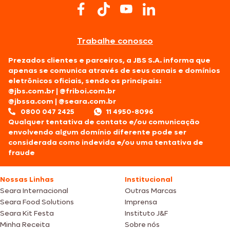
Trabalhe conosco
Prezados clientes e parceiros, a JBS S.A. informa que
apenas se comunica através de seus canais e domínios
eletrônicos oficiais, sendo os principais:
@jbs.com.br
|
@friboi.com.br
@jbssa.com
|
@seara.com.br
0800 047 2425
11 4950-8096
Qualquer tentativa de contato e/ou comunicação
envolvendo algum domínio diferente pode ser
considerada como indevida e/ou uma tentativa de
fraude
Nossas Linhas
Institucional
Seara Internacional
Outras Marcas
Seara Food Solutions
Imprensa
Seara Kit Festa
Instituto J&F
Minha Receita
Sobre nós