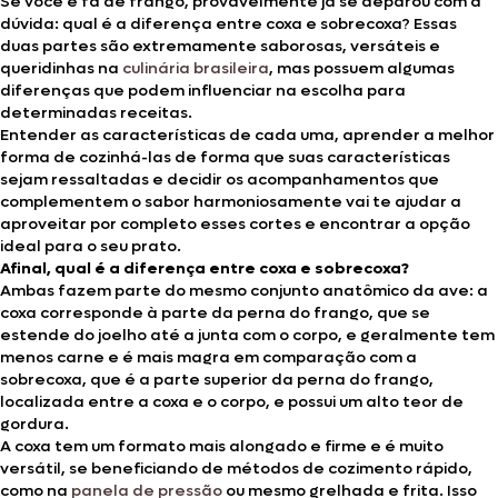
Se você é fã de frango, provavelmente já se deparou com a
dúvida: qual é a diferença entre coxa e sobrecoxa? Essas
duas partes são extremamente saborosas, versáteis e
queridinhas na
culinária brasileira
, mas possuem algumas
diferenças que podem influenciar na escolha para
determinadas receitas.
Entender as características de cada uma, aprender a melhor
forma de cozinhá-las de forma que suas características
sejam ressaltadas e decidir os acompanhamentos que
complementem o sabor harmoniosamente vai te ajudar a
aproveitar por completo esses cortes e encontrar a opção
ideal para o seu prato.
Afinal, qual é a diferença entre coxa e sobrecoxa?
Ambas fazem parte do mesmo conjunto anatômico da ave: a
coxa corresponde à parte da perna do frango, que se
estende do joelho até a junta com o corpo, e geralmente tem
menos carne e é mais magra em comparação com a
sobrecoxa, que é a parte superior da perna do frango,
localizada entre a coxa e o corpo, e possui um alto teor de
gordura.
A coxa tem um formato mais alongado e firme e é muito
versátil, se beneficiando de métodos de cozimento rápido,
como na
panela de pressão
ou mesmo grelhada e frita. Isso