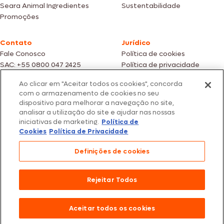
Seara Animal Ingredientes
Sustentabilidade
Promoções
Contato
Jurídico
Fale Conosco
Política de cookies
SAC: +55 0800 047 2425
Política de privacidade
Ao clicar em "Aceitar todos os cookies", concorda
Fotos meramente ilustrativas | Ofertas válidas enquanto durarem os
com o armazenamento de cookies no seu
estoques dos nossos parceiros | Vendas sujeitas a análise e confirmação
dispositivo para melhorar a navegação no site,
de dados.
analisar a utilização do site e ajudar nas nossas
Os preços, promoções e condições de pagamento são válidos
iniciativas de marketing.
Política de
exclusivamente para compras efetuadas em nossos parceiros.
Todos os produtos estão sujeitos a disponibilidade de estoque.
Cookies
Política de Privacidade
SEARA – CNPJ: 02.914.460/0202-67 – Av. Marginal Direita do Tietê, 500,
Definições de cookies
São Paulo/SP – CEP 05.118-100
© 2026 Seara. Todos os direitos reservados
Rejeitar Todos
Aceitar todos os cookies