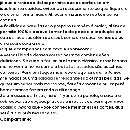
já que a retirada deles permite que as partes sejam
igualmente cozidas, evitando ressecamento ou que fique cru,
e de uma forma mais ágil, economizando o seu tempo na
cozinha.
A facilidade para fazer o preparo também é maior, além de
permitir 100% o aproveitamento da peça e a produção de
outras receitas além do usual, como uma coxa recheada ou
uma sobrecoxa a rolê.
O que acompanhar com coxa e sobrecoxa?
A versatilidade desses cortes permite combinações
deliciosas. Se a ideia for um prato mais clássico, arroz branco,
molho vermelho na carne e
batatas assadas
são escolhas
certeiras. Para um toque mais leve e equilibrado, legumes
grelhados ou uma
salada refrescante
são ótimas pedidas. Se
quiser um sabor mais marcante, farofa crocante ou um purê
bem cremoso fazem toda a diferença.
Sejam assadas, fritas, na airfryer ou na panela, a coxa e a
sobrecoxa são opções práticas e irresistíveis para qualquer
ocasião. Agora que você conhece melhor esses cortes, qual
será a sua próxima receita?
Compartilhe: