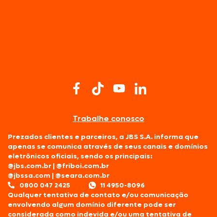
Trabalhe conosco
Prezados clientes e parceiros, a JBS S.A. informa que
apenas se comunica através de seus canais e domínios
eletrônicos oficiais, sendo os principais:
@jbs.com.br
|
@friboi.com.br
@jbssa.com
|
@seara.com.br
0800 047 2425
11 4950-8096
Qualquer tentativa de contato e/ou comunicação
envolvendo algum domínio diferente pode ser
considerada como indevida e/ou uma tentativa de