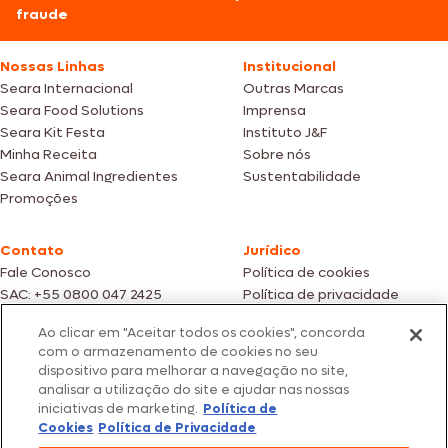
fraude
Nossas Linhas
Institucional
Seara Internacional
Outras Marcas
Seara Food Solutions
Imprensa
Seara Kit Festa
Instituto J&F
Minha Receita
Sobre nós
Seara Animal Ingredientes
Sustentabilidade
Promoções
Contato
Jurídico
Fale Conosco
Política de cookies
SAC: +55 0800 047 2425
Política de privacidade
Ao clicar em "Aceitar todos os cookies", concorda
Fotos meramente ilustrativas | Ofertas válidas enquanto durarem os
com o armazenamento de cookies no seu
estoques dos nossos parceiros | Vendas sujeitas a análise e confirmação
dispositivo para melhorar a navegação no site,
de dados.
analisar a utilização do site e ajudar nas nossas
Os preços, promoções e condições de pagamento são válidos
iniciativas de marketing.
Política de
exclusivamente para compras efetuadas em nossos parceiros.
Todos os produtos estão sujeitos a disponibilidade de estoque.
Cookies
Política de Privacidade