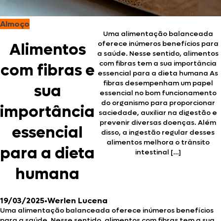
Almoço
Uma alimentação balanceada
oferece inúmeros benefícios para
Alimentos
a saúde. Nesse sentido, alimentos
com fibras tem a sua importância
com fibras e
essencial para a dieta humana As
fibras desempenham um papel
sua
essencial no bom funcionamento
do organismo para proporcionar
importância
saciedade, auxiliar na digestão e
prevenir diversas doenças. Além
essencial
disso, a ingestão regular desses
alimentos melhora o trânsito
para a dieta
intestinal […]
humana
19/03/2025
•
Werlen Lucena
Uma alimentação balanceada oferece inúmeros benefícios
para a saúde. Nesse sentido, alimentos com fibras tem a sua