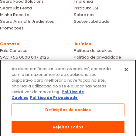
Seara Food Solutions
Imprensa
Seara Kit Festa
Instituto J&F
Minha Receita
Sobre nós
Seara Animal Ingredientes
Sustentabilidade
Promoções
Contato
Jurídico
Fale Conosco
Política de cookies
SAC: +55 0800 047 2425
Política de privacidade
Ao clicar em "Aceitar todos os cookies", concorda
Fotos meramente ilustrativas | Ofertas válidas enquanto durarem os
com o armazenamento de cookies no seu
estoques dos nossos parceiros | Vendas sujeitas a análise e confirmação
dispositivo para melhorar a navegação no site,
de dados.
analisar a utilização do site e ajudar nas nossas
Os preços, promoções e condições de pagamento são válidos
iniciativas de marketing.
Política de
exclusivamente para compras efetuadas em nossos parceiros.
Todos os produtos estão sujeitos a disponibilidade de estoque.
Cookies
Política de Privacidade
SEARA – CNPJ: 02.914.460/0202-67 – Av. Marginal Direita do Tietê, 500,
Definições de cookies
São Paulo/SP – CEP 05.118-100
© 2026 Seara. Todos os direitos reservados
Rejeitar Todos