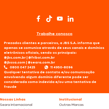
Trabalhe conosco
Prezados clientes e parceiros, a JBS S.A. informa que
apenas se comunica através de seus canais e domínios
eletrônicos oficiais, sendo os principais:
@jbs.com.br
|
@friboi.com.br
@jbssa.com
|
@seara.com.br
0800 047 2425
11 4950-8096
Qualquer tentativa de contato e/ou comunicação
envolvendo algum domínio diferente pode ser
considerada como indevida e/ou uma tentativa de
fraude
Nossas Linhas
Institucional
Seara Internacional
Outras Marcas