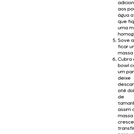
adicio
aos po
água a
que fi
uma m
homog
Sove a
ficar 
massa l
Cubra 
bowl 
um pa
deixe
descan
até do
de
taman
assim 
massa
cresce
transfi