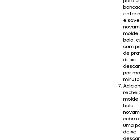
para 
banca
enfari
e sove
novam
molde
bola, 
com p
de pra
deixe
descan
por ma
minuto
Adicio
rechei
molde
bola
novam
cubra
uma p
deixe
descan