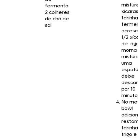
mistur
fermento
xícara
2 colheres
farinha
de chá de
fermen
sal
acres
1/2 xíc
de ág
morna
mistur
uma
espátu
deixe
descan
por 10
minuto
No me
bowl
adicio
restan
farinh
trigo e