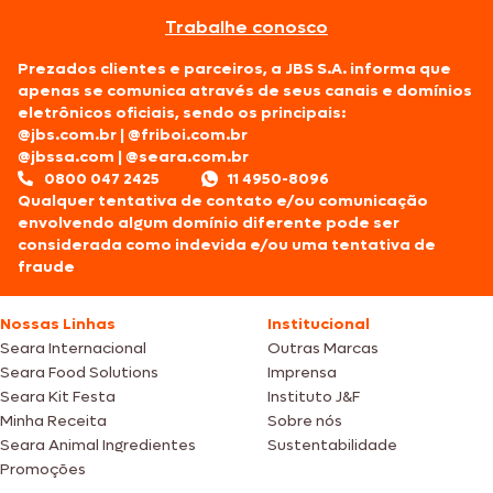
Trabalhe conosco
Prezados clientes e parceiros, a JBS S.A. informa que
apenas se comunica através de seus canais e domínios
eletrônicos oficiais, sendo os principais:
@jbs.com.br
|
@friboi.com.br
@jbssa.com
|
@seara.com.br
0800 047 2425
11 4950-8096
Qualquer tentativa de contato e/ou comunicação
envolvendo algum domínio diferente pode ser
considerada como indevida e/ou uma tentativa de
fraude
Nossas Linhas
Institucional
Seara Internacional
Outras Marcas
Seara Food Solutions
Imprensa
Seara Kit Festa
Instituto J&F
Minha Receita
Sobre nós
Seara Animal Ingredientes
Sustentabilidade
Promoções