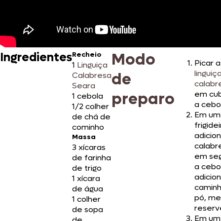
Modo
Ingredientes
Recheio
Picar a
1
Linguiça
linguiç
de
Calabresa
calabr
Seara
preparo
em cu
1 cebola
a cebo
1/2 colher
Em um
de chá de
frigide
cominho
adicio
Massa
calabr
3 xícaras
em seg
de farinha
a cebo
de trigo
adicio
1 xícara
camin
de água
pó, me
1 colher
reserv
de sopa
Em um
de