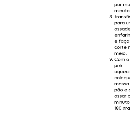
por ma
minuto
transfi
para 
assade
enfari
e faça
corte 
meio.
Com o 
pré
aqueci
coloqu
massa
pão e 
assar 
minuto
180 gra