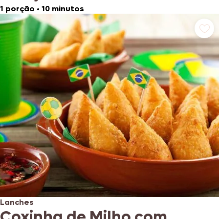
1 porção
•
10 minutos
Lanches
Coxinha de Milho com