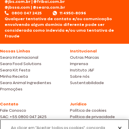
@jbs.com.br
|
@friboi.com.br
@jbssa.com
|
@seara.com.br
0800 047 2425
11 4950-8096
Qualquer tentativa de contato e/ou comunicação
envolvendo algum domínio diferente pode ser
considerada como indevida e/ou uma tentativa de
fraude
Nossas Linhas
Institucional
Seara Internacional
Outras Marcas
Seara Food Solutions
Imprensa
Seara Kit Festa
Instituto J&F
Minha Receita
Sobre nós
Seara Animal Ingredientes
Sustentabilidade
Promoções
Contato
Jurídico
Fale Conosco
Política de cookies
SAC: +55 0800 047 2425
Política de privacidade
Ao clicar em "Aceitar todos os cookies", concorda