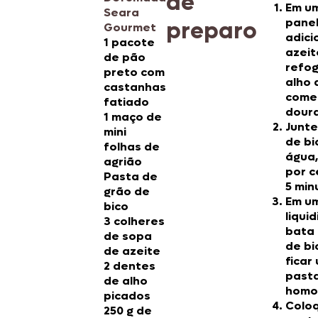
de
Em u
Seara
pane
preparo
Gourmet
adici
1 pacote
azeit
de pão
refo
preto com
alho 
castanhas
come
fatiado
doura
1 maço de
Junte
mini
de bi
folhas de
água,
agrião
por c
Pasta de
5 min
grão de
Em u
bico
liqui
3 colheres
bata 
de sopa
de bi
de azeite
ficar
2 dentes
past
de alho
homo
picados
Colo
250 g de