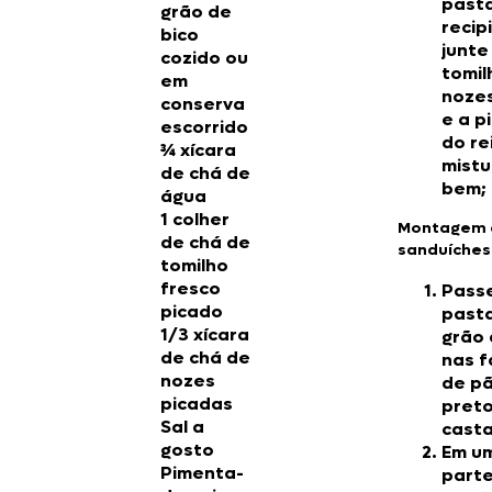
past
grão de
recip
bico
junte
cozido ou
tomil
em
nozes
conserva
e a p
escorrido
do re
¾ xícara
mist
de chá de
bem;
água
1 colher
Montagem 
de chá de
sanduíches
tomilho
fresco
Pass
picado
past
1/3 xícara
grão 
de chá de
nas f
nozes
de p
picadas
pret
Sal a
cast
gosto
Em u
Pimenta-
part