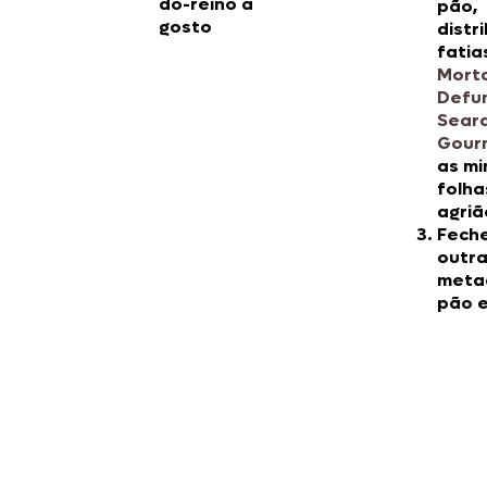
do-reino a
pão,
gosto
distr
fatia
Mort
Defu
Sear
Gour
as mi
folha
agriã
Fech
outr
meta
pão e