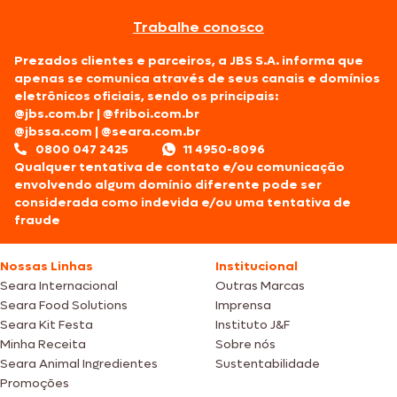
Trabalhe conosco
Prezados clientes e parceiros, a JBS S.A. informa que
apenas se comunica através de seus canais e domínios
eletrônicos oficiais, sendo os principais:
@jbs.com.br
|
@friboi.com.br
@jbssa.com
|
@seara.com.br
0800 047 2425
11 4950-8096
Qualquer tentativa de contato e/ou comunicação
envolvendo algum domínio diferente pode ser
considerada como indevida e/ou uma tentativa de
fraude
Nossas Linhas
Institucional
Seara Internacional
Outras Marcas
Seara Food Solutions
Imprensa
Seara Kit Festa
Instituto J&F
Minha Receita
Sobre nós
Seara Animal Ingredientes
Sustentabilidade
Promoções